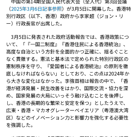
中国の第14期全国人民代表大会（全人代）第3回会議
（
2025年3月6日記事参照
）が3月5日に開幕した。香港特
別行政区（以下、香港）政府から李家超（ジョン・リ
ー）行政長官が出席した。
3月5日に発表された政府活動報告では、香港政策につ
いて、「『一国二制度』『香港住民による香港統治』、
高度な自治という方針を全面的かつ正確に、揺るぐこと
なく貫徹する。憲法と基本法で定められた特別行政区の
憲制秩序を守り、『愛国者による香港統治』の原則を徹
底しなければならない」としており、この点は2024年か
ら大きな変化はなかった。李強首相は報告の中で、「香
港が経済発展・民生改善をはかり、国際交流・協力を深
め、国家発展の大局にいっそう融け込むことを後押し
し、香港の長期的な繁栄と安定を保つ」としたうえで、
広東・香港・マカオグレーターベイエリア（粤港澳大湾
区）などのイノベーション力と影響力を強化する必要性
を強調した。