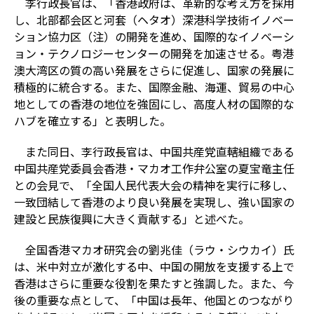
李行政長官は、「香港政府は、革新的な考え方を採用
し、北部都会区と河套（ヘタオ）深港科学技術イノベー
ション協力区（注）の開発を進め、国際的なイノベーシ
ョン・テクノロジーセンターの開発を加速させる。粤港
澳大湾区の質の高い発展をさらに促進し、国家の発展に
積極的に統合する。また、国際金融、海運、貿易の中心
地としての香港の地位を強固にし、高度人材の国際的な
ハブを確立する」と表明した。
また同日、李行政長官は、中国共産党直轄組織である
中国共産党委員会香港・マカオ工作弁公室の夏宝竜主任
との会見で、「全国人民代表大会の精神を実行に移し、
一致団結して香港のより良い発展を実現し、強い国家の
建設と民族復興に大きく貢献する」と述べた。
全国香港マカオ研究会の劉兆佳（ラウ・シウカイ）氏
は、米中対立が激化する中、中国の開放を支援する上で
香港はさらに重要な役割を果たすと強調した。また、今
後の重要な点として、「中国は長年、他国とのつながり