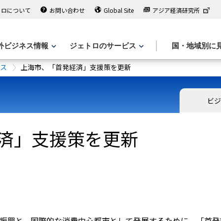
トロについて
お問い合わせ
Global Site
アジア経済研究所
外ビジネス情報
ジェトロのサービス
国・地域別に
ース
上海市、「首発経済」支援策を更新
ビジ
済」支援策を更新
費振興と、国際的な消費中心都市として発展するために、「首発