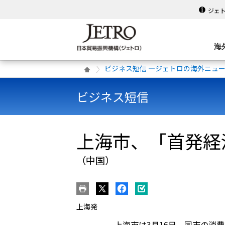
ジェ
海
ビジネス短信 ―ジェトロの海外ニュ
ビジネス短信
上海市、「首発経
（中国）
上海発
上海市は3月16日、同市の消