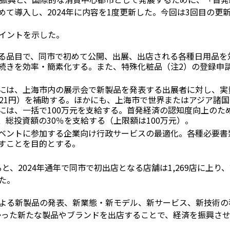
初めて導入し、2024年に内容を1度更新した。今回は3回目の更
イントを示した。
る品目で、同市で初めて公開、出展、出店される各種日用品を
続きを効率・簡素化する。また、特殊化粧品（注2）の登録申
には、上海市内の展示会で新製品を発表する出展者に対し、実費
＝約21円）を補助する。ほかにも、上海市で世界またはアジア諸
には、一括で100万元を支給する。首発経済の認知度向上のた
総投資額の30％を支給する（上限額は100万元）。
ベントに参加する企業向け行政サービスの最適化。各種必要書
すことを目的とする。
と、2024年通年で同市で初出店となる店舗は1,269店に上
た。
による新製品の発表、新業態・新モデル、新サービス、新技術の
かった新たな製品やブランドを出店することで、経済を振興さ