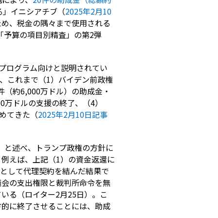
る」イニシアチブ（
2025年2月10
ため、税金の隅々まで使用される
「予算の項目別精査」の第2弾
るプログラム向けと説明されてい
、これまで（1）バイデン前政権
（約6,000万ドル）の助成金・
,000万ドルの支援の終了、（4）
進めてきた（
2025年2月10日記事
る」と述べ、トランプ政権の方針に
例えば、上記（1）の資金返還に
者として代理契約を結んだ結果で
議会の支出権限と裁判所命令を無
いる（ロイター2月25日）。こ
方的に終了させることには、助成