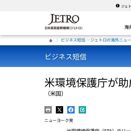
ジェ
海
ビジネス短信 ―ジェトロの海外ニュ
ビジネス短信
米環境保護庁が助
（米国）
ニューヨーク発
米国環境保護庁（EPA）のリ