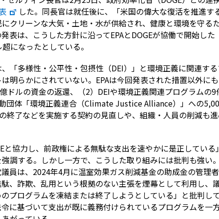
表
した。同長官は就任後に、「米国の偉大な復活を推進す
民にクリーンな大気・土地・水が供給され、健康と環境を守る
発表は、こうした方針に沿ってEPAとDOGEが協働で開始した
ドル超になったとしている。
、「多様性・公平性・包摂性（DEI）」と環境正義に関連す
は明らかにされていない。EPAは今回発表された措置以外にも
億ドルの資金の返還、（2）DEIや環境正義関連プログラムの9件
「環境正義連合（Climate Justice Alliance）」への5
約の終了などを実施する契約の見直しや、組織・人員の削減も
OGEと協力し、前政権による無駄な支出を速やかに是正してい
を強調する。しかし一方で、こうした取り組みには批判も強い。
議員は、2024年4月に温室効果ガス削減基金の助成金の管理
無駄、詐欺、乱用という根拠のない主張を煙幕として利用し、
のプログラムを凍結または終了しようとしている」と批判して
法令に基づいて支出が既に義務付けられているプログラムを一
くあがっている。