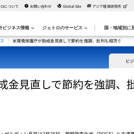
トロについて
お問い合わせ
Global Site
アジア経済研究所
外ビジネス情報
ジェトロのサービス
国・地域別に
ース
米環境保護庁が助成金見直しで節約を強調、批判も相次ぐ
ビジ
成金見直しで節約を強調、
ー・ゼルディン長官は2月25日、政府効率化省（DOGE）との連