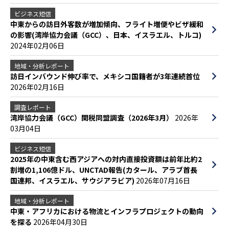
ビジネス短信
中東からの訪日外客数が増加傾向、フライト増便やビザ緩和
の影響(湾岸協力会議（GCC）、日本、イスラエル、トルコ)
2024年02月06日
地域・分析レポート
訪日インバウンド伸び率で、メキシコ国籍者が3年連続首位
2026年02月16日
調査レポート
湾岸協力会議（GCC）関税同盟調査（2026年3月）
2026年
03月04日
ビジネス短信
2025年の中東含む西アジアへの対内直接投資額は前年比約2
割増の1,106億ドル、UNCTAD報告(カタール、アラブ首長
国連邦、イスラエル、サウジアラビア)
2026年07月16日
地域・分析レポート
中東・アフリカにおける物流とインフラプロジェクトの動向
を探る
2026年04月30日