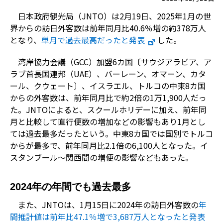
日本政府観光局（JNTO）は2月19日、2025年1月の世
界からの訪日外客数は前年同月比40.6％増の約378万人
となり、
単月で過去最高だったと発表
した。
湾岸協力会議（GCC）加盟6カ国〔サウジアラビア、ア
ラブ首長国連邦（UAE）、バーレーン、オマーン、カタ
ール、クウェート〕、イスラエル、トルコの中東8カ国
からの外客数は、前年同月比で約2倍の1万1,900人だっ
た。JNTOによると、スクールホリデーに加え、前年同
月と比較して直行便数の増加などの影響もあり1月とし
ては過去最多だったという。中東8カ国では国別でトルコ
からが最多で、前年同月比2.1倍の6,100人となった。イ
スタンブール～関西間の増便の影響などもあった。
2024年の年間でも過去最多
また、JNTOは、1月15日に2024年の訪日外客数の
年
間推計値は前年比47.1％増で3,687万人となったと発表