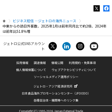
ビジネス短信 ―ジェトロの海外ニュース
中東からの訪日外客数、2025年1月は前年同月比で約2倍、2024年
は前年比51.8％増
ジェトロ公式SNSアカウン
ト
採用情報
調達情報
情報公開
利用規約・免責事項
個人情報保護について
ウェブアクセシビリティについて
ソーシャルメディア運用ポリシー
ジェトロ・アジア経済研究所
日本食品海外プロモーションセンター（JFOODO）
各種自治体・機関等へのリンク集
Copyright (C) 1995-2026 Japan External Trade