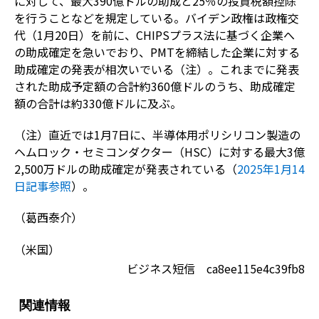
に対して、最大390億ドルの助成と25％の投資税額控除
を行うことなどを規定している。バイデン政権は政権交
代（1月20日）を前に、CHIPSプラス法に基づく企業へ
の助成確定を急いでおり、PMTを締結した企業に対する
助成確定の発表が相次いでいる（注）。これまでに発表
された助成予定額の合計約360億ドルのうち、助成確定
額の合計は約330億ドルに及ぶ。
（注）直近では1月7日に、半導体用ポリシリコン製造の
ヘムロック・セミコンダクター（HSC）に対する最大3億
2,500万ドルの助成確定が発表されている（
2025年1月14
日記事参照
）。
（葛西泰介）
（米国）
ビジネス短信 ca8ee115e4c39fb8
関連情報