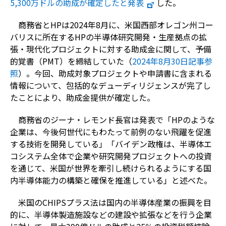
5,300万ドルの助成が確定したと発表
した。
商務省とHPは2024年8月に、米国西部オレゴン州コー
バリスに所在するHPの半導体研究開発・生産拠点の拡
張・現代化プロジェクトに対する助成金に関して、予備
的覚書（PMT）を締結していた（
2024年8月30日記事参
照
）。今回、助成対象プロジェクトや申請書に含まれる
情報について、包括的なデューディリジェンスが完了し
たことにより、助成金提供が確定した。
商務省のジーナ・レモンド長官は発表で「HPのような
企業は、今後何世代にもわたって前例のない飛躍を促進
する技術を開発している」「バイデン政権は、半導体エ
コシステム全体で企業や研究開発プロジェクトへの投資
を通じて、米国が世界を牽引し続けられるようにする国
内半導体能力の構築と確保を推進している」と述べた。
米国のCHIPSプラス法は国内の半導体産業の振興を目
的に、半導体製造施設などの建設や拡張などを行う企業