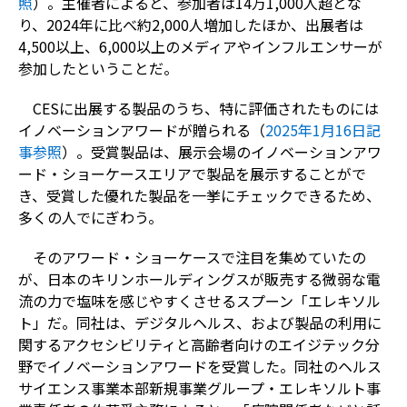
照
）。主催者によると、参加者は
14
万
1,000
人超とな
り、
2024
年に比べ約
2,000
人増加したほか、出展者は
4,500
以上、
6,000
以上のメディアやインフルエンサーが
参加したということだ。
CES
に出展する製品のうち、特に評価されたものには
イノベーションアワードが贈られる（
2025
年1
月16
日記
事参照
）。受賞製品は、展示会場のイノベーションアワ
ード・ショーケースエリアで製品を展示することがで
き、受賞した優れた製品を一挙にチェックできるため、
多くの人でにぎわう。
そのアワード・ショーケースで注目を集めていたの
が、日本のキリンホールディングスが販売する微弱な電
流の力で塩味を感じやすくさせるスプーン「エレキソル
ト」だ。同社は、デジタルヘルス、および製品の利用に
関するアクセシビリティと高齢者向けのエイジテック分
野でイノベーションアワードを受賞した。同社のヘルス
サイエンス事業本部新規事業グループ・エレキソルト事