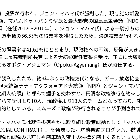
投票が行われ、ジョン・マハマ氏が勝利した。現与党の新愛国党（NP
、マハムドゥ・バウミヤ氏と最大野党の国民民主会議（NDC：Nation
大統領（在任2012～2016年）、ジョン・マハマ氏による一騎打
過半数の56.55％の得票率を獲得したため、決選投票が行わ
の得票率は41.61％にとどまり、現政権への不満、反発が大
月7日に最高裁判所長官による大統領就任宣誓を受け、正式に大
オポク・アジェマン（Opoku-Agyemang）氏が就任する。
が勝利したため、約8年ぶりの政権交代となる。ガーナ放送協会
前には現大統領ナナ・アクフォ＝アド大統領（NPP）とジョン・マ
次期大統領」と呼んで握手を交わすと、円滑な政権移行を約束
ハマ氏側より10人、現政権より13人のチームとなっており、
目的としている。スムーズに政権が移行されることが予測され
・マハマ氏は就任後速やかに取り組む政策課題として「マハマ
 DAYS SOCIAL CONTRACT）」を発表した。財務再編プログラ
関税と課税の見直しや廃車輸入禁止の法律を廃止するといった