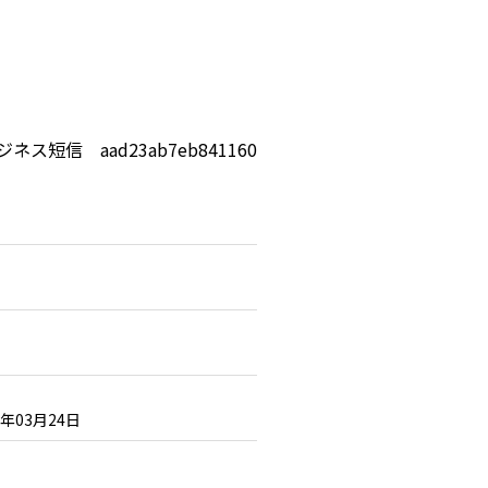
ジネス短信 aad23ab7eb841160
6年03月24日