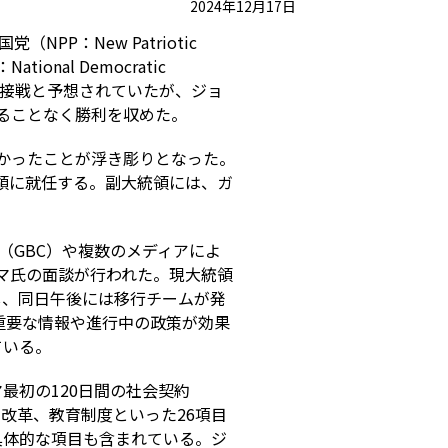
2024年12月17日
P：New Patriotic
al Democratic
ちの接戦と予想されていたが、ジョ
れることなく勝利を収めた。
きかったことが浮き彫りとなった。
統領に就任する。副大統領には、ガ
（GBC）や複数のメディアによ
ハマ氏の面談が行われた。現大統領
し、同日午後には移行チームが発
重要な情報や進行中の政策が効果
ている。
最初の120日間の社会契約
ム、税制改革、教育制度といった26項目
具体的な項目も含まれている。ジ