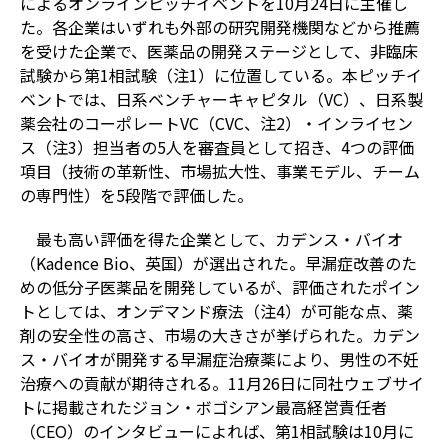
によるオンラインピッチイベントを10月24日に主催し
た。各企業はいずれも外部の研究開発機関などから推薦
を受けた企業で、医薬品の開発ステージとして、非臨床
試験から第1相試験（注1）に位置している。本ピッチイ
ベントでは、日系ベンチャーキャピタル（VC）、日系製
薬会社のコーポレートVC（CVC、注2）・インライセン
ス（注3）担当者の5人を審査員として招き、4つの評価
項目（技術の革新性、市場拡大性、事業モデル、チーム
の専門性）を5段階で評価した。
最も高い評価を得た企業として、カデンス・バイオ
（Kadence Bio、英国）が選出された。早漏症改善のた
めの低分子医薬品を開発しているが、評価されたポイン
トとしては、オンデマンド療法（注4）が可能な点、薬
剤の安全性の高さ、市場の大きさが挙げられた。カデン
ス・バイオが開発する早漏症治療薬により、男性の不妊
治療への貢献が期待される。11月26日に同社ウェブサイ
トに掲載されたジョン・ボゴシアン最高経営責任者
（CEO）のインタビューによれば、第1相試験は10月に