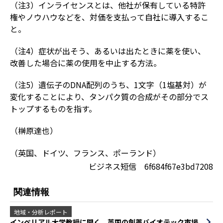
（注3）インライセンスとは、他社が保有している特許
権やノウハウなどを、対価を支払って自社に導入するこ
と。
（注4）症状が出そう、あるいは出たときに薬を使い、
改善した場合に薬の使用を中止する方法。
（注5）遺伝子のDNA配列のうち、1文字（1塩基対）が
変化することにより、タンパク質の合成がその部分でス
トップするものを指す。
（榊原達也）
（英国、ドイツ、フランス、ポーランド）
ビジネス短信 6f684f67e3bd7208
関連情報
地域・分析レポート
インペリアル大学教授に聞く、英国の創薬バイオテック市場