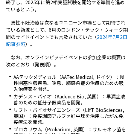
終了し、2025年に第2相実証試験を開始する準備を進め
ているという。
男性不妊治療は次なるユニコーン市場として期待され
ている領域として、6月のロンドン・テック・ウィーク期
間のサイドイベントでも言及されていた（
2024年7月2日
記事参照
）。
なお、オンラインピッチイベントの参加企業の概要は
次のとおり（発表順）。
AAテックメディカル（AATec Medical, ドイツ）：慢
性閉塞性肺疾患、喘息、肺感染症の治療のための吸
入治療薬を開発。
カデンス・バイオ（Kadence Bio, 英国）：早漏症改
善のための低分子医薬品を開発。
リフト・バイオサイエンシーズ（LIfT BioSciences,
英国）：免疫調節アルファ好中球を活用したがん免
疫療法を開発。
プロカリウム（Prokarium, 英国）：サルモネラ菌を