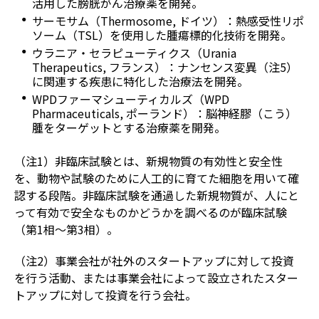
活用した膀胱がん治療薬を開発。
サーモサム（Thermosome, ドイツ）：熱感受性リポ
ソーム（TSL）を使用した腫瘍標的化技術を開発。
ウラニア・セラピューティクス（Urania
Therapeutics, フランス）：ナンセンス変異（注5）
に関連する疾患に特化した治療法を開発。
WPDファーマシューティカルズ（WPD
Pharmaceuticals, ポーランド）：脳神経膠（こう）
腫をターゲットとする治療薬を開発。
（注1）非臨床試験とは、新規物質の有効性と安全性
を、動物や試験のために人工的に育てた細胞を用いて確
認する段階。非臨床試験を通過した新規物質が、人にと
って有効で安全なものかどうかを調べるのが臨床試験
（第1相～第3相）。
（注2）事業会社が社外のスタートアップに対して投資
を行う活動、または事業会社によって設立されたスター
トアップに対して投資を行う会社。