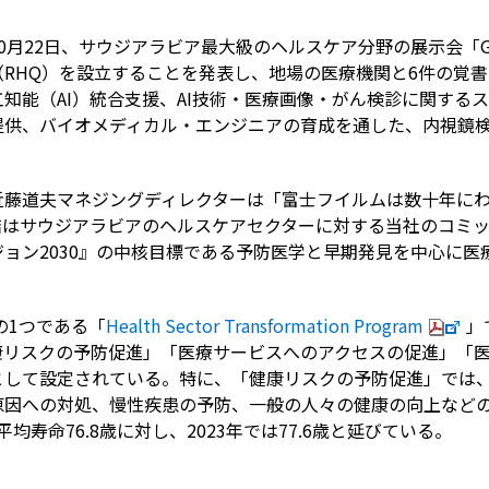
2日、サウジアラビア最大級のヘルスケア分野の展示会「Global He
RHQ）を設立することを発表し、地場の医療機関と6件の覚書
知能（AI）統合支援、AI技術・医療画像・がん検診に関する
提供、バイオメディカル・エンジニアの育成を通した、内視鏡
近藤道夫マネジングディレクターは「富士フイルムは数十年に
結はサウジアラビアのヘルスケアセクターに対する当社のコミ
ョン2030』の中核目標である予防医学と早期発見を中心に医
の1つである「
Health Sector Transformation Program
」
康リスクの予防促進」「医療サービスへのアクセスの促進」「
して設定されている。特に、「健康リスクの予防促進」では、2
原因への対処、慢性疾患の予防、一般の人々の健康の向上など
平均寿命76.8歳に対し、2023年では77.6歳と延びている。