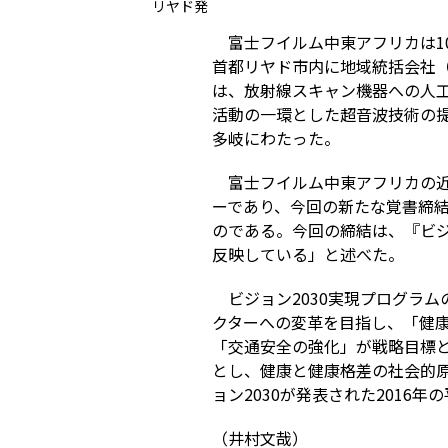
リヤド発
富士フイルム中東アフリカは10月2
首都リヤド市内に地域統括会社（
は、放射線スキャン機器への人工
活動の一環とした超音波技術の
多岐にわたった。
富士フイルム中東アフリカの
ーであり、今回の新たな覚書締
のである。今回の締結は、『ビジ
反映している」と述べた。
ビジョン2030実現プログラム
クターへの変革を目指し、「健
「交通安全の強化」が戦略目標と
とし、健康と健康格差の社会的
ョン2030が発表された2016年の
（井村文哉）