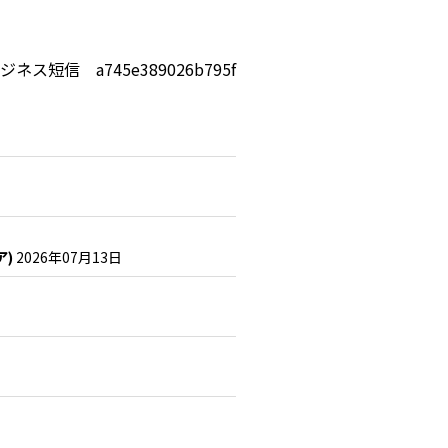
ジネス短信 a745e389026b795f
ア)
2026年07月13日