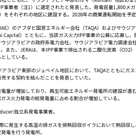
PP事業者（注1）に選定されたと発表した。発電容量1,800メ
）をそれぞれの地区に建設する。2028年の商業運転開始を予
（UAE）のアブダビ国営エネルギー会社（TAQA）およびサウ
ni Capital）とともに、当該ガス火力IPP事業の公募に応募し
アラビアの政府系電力会社、サウジアラビア電力調達会社（Saudi 
される。また、JERAは、本IPP事業で排出される二酸化炭素（CO
るとしている。
サウジアラビア東部のジュベイル地区において、TAQAとともに
販売する契約を結んだことを発表していた。
発電量が増加しており、再生可能エネルギー発電所の建設が進
然ガス火力発電の総発電量に占める割合が増加している。
Producer:独立系発電事業者。
る際に発生する高温の排ガスを排熱回収ボイラにおいて熱回収し
度発電を行う発電所。