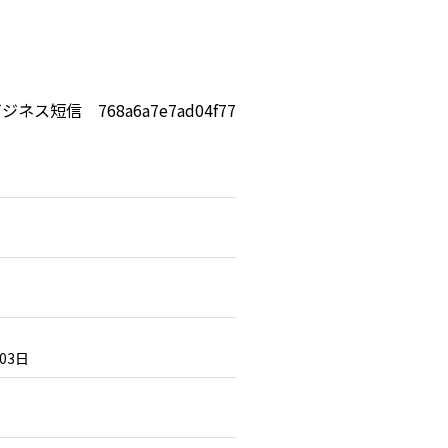
ジネス短信 768a6a7e7ad04f77
月03日