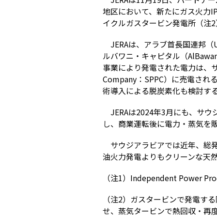
地区において、新たにガス火力I
イクルガスタービン発電所（注2
JERAは、アラブ首長国連邦
ルバワニ・キャピタル（AlBawa
事業により発電された電力は、サウジ
Company：SPPC）に売電
術導入による脱炭素化も検討す
JERAは2024年3月にも、
し、商業運転後に電力・蒸気を
サウジアラビアでは近年、総
油火力発電よりもクリーンな天
（注1）Independent Power 
（注2）ガスタービンで発電す
せ、蒸気タービンで熱回収・再