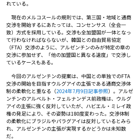
れている。
現在のメルコスールの規則では、第三国・地域と通商
交渉を開始するにあたっては、コンセンサス（全会一
致）方式を採用している。交渉も全加盟国が一体となっ
て行わなければならないが、韓国との自由貿易協定
（FTA）交渉のように、アルゼンチンのみが特定の章の
交渉に参加せず、「他の加盟国と異なる速度」で交渉し
ているケースもある。
今回のアルゼンチンの提案は、中国との単独でのFTA
交渉の開始を目指すウルグアイの主張である通商交渉体
制の柔軟化と重なる（
2024年7月9日記事参照
）。アルゼ
ンチンのアルベルト・フェルナンデス前政権は、ウルグ
アイの主張に強く反対していたが、ハビエル・ミレイ政
権の発足により、その姿勢は180度変わった。交渉体制
の柔軟化にブラジルやパラグアイは反対しているとみら
れ、アルゼンチンの主張が実現するかどうかは未知数
だ。