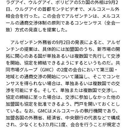
ラグアイ、ウルグアイ、ボリビアの5カ国の外相は9月2
日、ウルグアイの首都モンテビデオで、メルコスール外
相会合を行った。この会合でアルゼンチンは、メルコス
ールの通商交渉体制の原則であるコンセンサス（全会一
致）方式の見直しを提案した。
アルゼンチン外務省の9月2日の発表によると、アルゼ
ンチンの提案は、具体的には加盟国のうち、新市場の開
拓に関心のある国が単独あるいは複数国で先行して交渉
を開始、協定を締結できるようにするというものだ。共
同市場グループ（GMC）の2度の会合において第三国・
地域との通商交渉の開始について議論し、そこでコンセ
ンサスを得られない場合は、単独あるいは複数国での交
渉を可能にする。そして、単独または複数国で交渉し、
協定の締結に至った場合は、交渉に参加しなかった他の
加盟国も協定を批准できるよう、門戸を開いておくとし
ている。なお、GMCはメルコスールの執行機関であり、
加盟各国の外務省、経済省、中央銀行の代表などで構成
され、少なくとも3カ月に1度、会合を行うことが規定さ