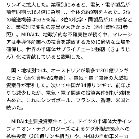
リンギに拡大した。業種別にみると、電気・電子製品が
前年同期比16.4倍に急増し、全体の約9割を占めた。2位
の輸送機器は53.9％減、3位の化学・同製品が10.3倍など
と、業種別で変動の差異が大きかった（添付資料表1参
照）。MIDAは、地政学的な不確実性が続く中、マレーシ
アは半導体産業への投資を誘致するために適切な立場を
確保し、世界の半導体サプライチェーン強靭（きょうじ
ん）化に貢献していると説明した。
国・地域別では、オーストリアが最多で301億リンギ
だった（添付資料表2参照）。電気・電子関連の大型投
資案件が牽引した。次いで中国が34億リンギで、前年よ
りも減少したが、電気・電子関連の投資案件6件が5割を
占めた。これにシンガポール、フランス、香港、米国と
続いた。
MIDAは主要投資案件として、ドイツの半導体大手イン
フィニオン・テクノロジーズによるケダ州製造拠点への
拡張投資（301億リンギ相当）や、中国の自動車メーカ