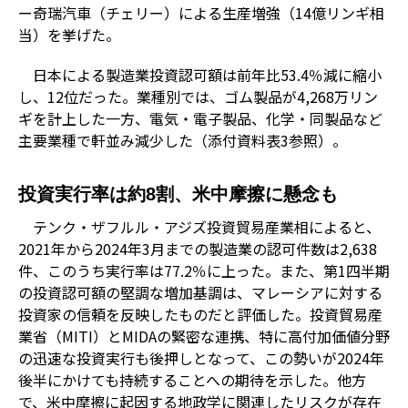
ー奇瑞汽車（チェリー）による生産増強（14億リンギ相
当）を挙げた。
日本による製造業投資認可額は前年比53.4％減に縮小
し、12位だった。業種別では、ゴム製品が4,268万リン
ギを計上した一方、電気・電子製品、化学・同製品など
主要業種で軒並み減少した（添付資料表3参照）。
投資実行率は約8割、米中摩擦に懸念も
テンク・ザフルル・アジズ投資貿易産業相によると、
2021年から2024年3月までの製造業の認可件数は2,638
件、このうち実行率は77.2％に上った。また、第1四半期
の投資認可額の堅調な増加基調は、マレーシアに対する
投資家の信頼を反映したものだと評価した。投資貿易産
業省（MITI）とMIDAの緊密な連携、特に高付加価値分野
の迅速な投資実行も後押しとなって、この勢いが2024年
後半にかけても持続することへの期待を示した。他方
で、米中摩擦に起因する地政学に関連したリスクが存在