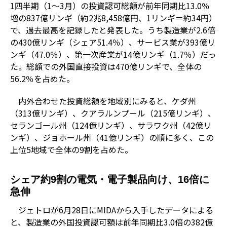
1四半期（1～3月）の投資認可総額が前年同期比13.0％
増の837億リンギ（約2兆8,458億円、1リンギ＝約34円）
で、過去最高を記録したと発表した。うち製造業が2.6倍
の430億リンギ（シェア51.4％）、サービス業が393億リ
ンギ（47.0％）、第一次産業が14億リンギ（1.7％）だっ
た。総額での外国直接投資は470億リンギで、全体の
56.2％を占めた。
内外合わせた投資総額を地域別にみると、ケダ州
（313億リンギ）、クアラルンプール（215億リンギ）、
セランゴール州（124億リンギ）、サラワク州（42億リ
ンギ）、ジョホール州（41億リンギ）の順に多く、この
上位5地域で全体の9割を占めた。
シェア約9割の電気・電子製品向け、16倍に
急伸
ジェトロが6月28日にMIDAから入手したデータによる
と、製造業の外国投資認可額は前年同期比3.0倍の382億