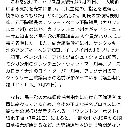
これを受けて、ハリス副大統領は7月21日、「大統領
による支持を光栄に思う。（民主党の）指名を獲得し、
勝ち取るつもりだ」とXに投稿した。同氏の立候補表明
後、元下院議長のナンシー・ペロシ下院議員（カリフォ
ルニア州）のほか、カリフォルニア州のギャビン・ニュ
ーサム知事など民主党の現職知事23人全員がハリス氏支
持を表明した。また、副大統領候補には、ケンタッキー
州のアンディ・ベシア知事、イリノイ州のJ.B.プリツカ
ー知事、ペンシルベニア州のジョシュ・シャピロ知事、
ミシガン州のグレッチェン・ウィットマー知事、ノース
カロライナ州のロイ・クーパー知事、アリゾナ州のマー
ク・ケリー上院議員らの名前が挙がっている（議会専門
誌「ザ・ヒル」7月21日）。
なお、民主党の大統領候補者指名に向けた予備選挙は
既に終わっているため、今後の正式な指名プロセスには
幾つかの選択肢が考えられる。「ワシントン・ポスト」
紙電子版（7月21日）によると、一部の州では9月から期
日前投票が始まるなど、大統領選挙本選まで時間がない