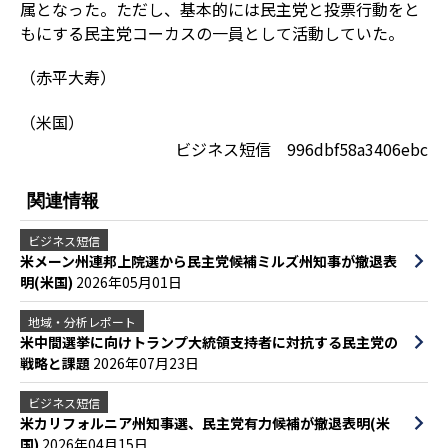
属となった。ただし、基本的には民主党と投票行動をと
もにする民主党コーカスの一員として活動していた。
（赤平大寿）
（米国）
ビジネス短信 996dbf58a3406ebc
関連情報
ビジネス短信
米メーン州連邦上院選から民主党候補ミルズ州知事が撤退表
明(米国)
2026年05月01日
地域・分析レポート
米中間選挙に向けトランプ大統領支持者に対抗する民主党の
戦略と課題
2026年07月23日
ビジネス短信
米カリフォルニア州知事選、民主党有力候補が撤退表明(米
国)
2026年04月15日