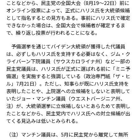
ことなどから、民主党の全国大会（8月19～22日）前に
オンライン投票によって、正式にハリス氏を大統領候補
として指名するとの見方もある。事前にハリス氏で確定
できなかった場合は、全国大会で候補者が確定するま
で、繰り返し投票が行われることになる。
予備選挙を通じてバイデン大統領が獲得した代議員
は、必ずしもハリス氏を支持する必要はなく、ジム・ク
ライバーン下院議員（サウスカロライナ州）など一部の
民主党議員は、ハリス氏が正式に選ばれる前に「ミニ予
備選」を実施すると強調している（政治専門紙「ザ・ヒ
ル」7月21日）。ただし、知事らが既にハリス氏支持を
表明したことや、上院選への立候補をしないと表明して
いたジョー・マンチン議員（ウエストバージニア州、
注）が、大統領選挙に立候補しないとあらためて表明し
たことなどから、民主党内でハリス氏への対立候補が出
てくる見込みは低いとみられる。
（注）マンチン議員は、5月に民主党から離党して無所