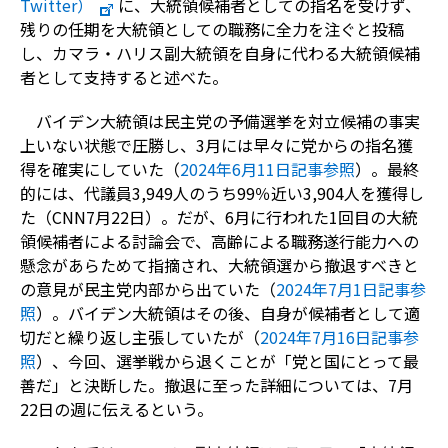
Twitter）
に、大統領候補者としての指名を受けず、
残りの任期を大統領としての職務に全力を注ぐと投稿
し、カマラ・ハリス副大統領を自身に代わる大統領候補
者として支持すると述べた。
バイデン大統領は民主党の予備選挙を対立候補の事実
上いない状態で圧勝し、3月には早々に党からの指名獲
得を確実にしていた（
2024年6月11日記事参照
）。最終
的には、代議員3,949人のうち99％近い3,904人を獲得し
た（CNN7月22日）。だが、6月に行われた1回目の大統
領候補者による討論会で、高齢による職務遂行能力への
懸念があらためて指摘され、大統領選から撤退すべきと
の意見が民主党内部から出ていた（
2024年7月1日記事参
照
）。バイデン大統領はその後、自身が候補者として適
切だと繰り返し主張していたが（
2024年7月16日記事参
照
）、今回、選挙戦から退くことが「党と国にとって最
善だ」と決断した。撤退に至った詳細については、7月
22日の週に伝えるという。