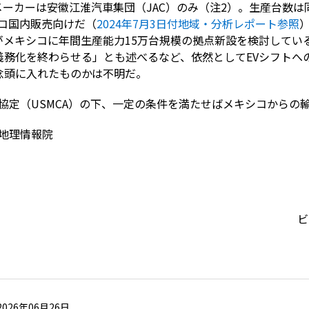
ーカーは安徽江淮汽車集団（JAC）のみ（注2）。生産台数は同
シコ国内販売向けだ（
2024年7月3日付地域・分析レポート参照
）がメキシコに年間生産能力15万台規模の拠点新設を検討して
義務化を終わらせる」とも述べるなど、依然としてEVシフトへ
念頭に入れたものかは不明だ。
協定（USMCA）の下、一定の条件を満たせばメキシコからの
地理情報院
ビ
2026年06月26日