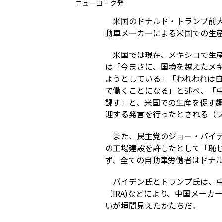
ニューヨーク発
米国のドナルド・トランプ前大
動車メーカーによる米国での生
米国では現在、メキシコで生
は「今まさに、国境を越えたメ
ようとしている」「われわれは
で働くことになる」と述べ、「中
課す」と、米国での生産を促す
迎する発言を行ったとされる（ブ
また、民主党のジョー・バイ
の工場建設を許したとして「恥
ず、全ての自動車労働者はドナ
バイデン氏とトランプ氏は、
（IRA)などにより、中国メー
いが垣間見えたかたちだ。