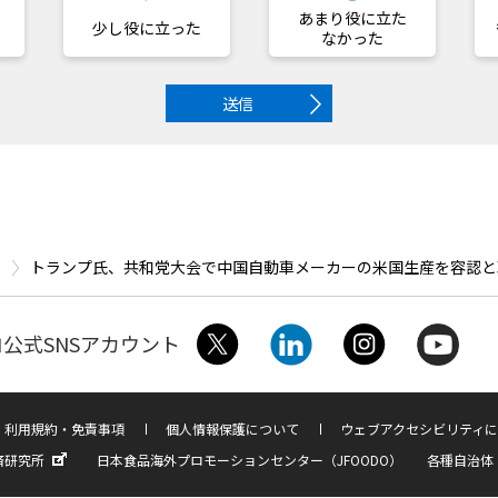
あまり役に立た
少し役に立った
なかった
送信
トランプ氏、共和党大会で中国自動車メーカーの米国生産を容認と
公式SNSアカウント
利用規約・免責事項
個人情報保護について
ウェブアクセシビリティに
済研究所
日本食品海外プロモーションセンター（JFOODO）
各種自治体