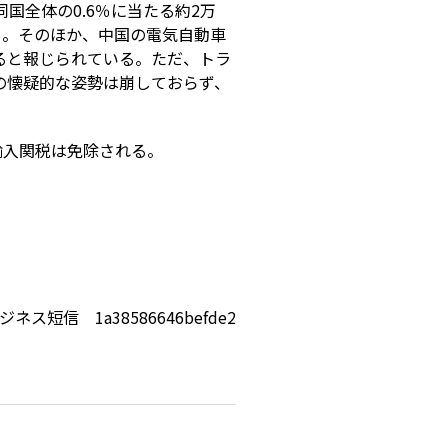
国全体の0.6％に当たる約2万
）。そのほか、中国の電気自動車
いると報じられている。ただ、トラ
の懐疑的な姿勢は崩しておらず、
輸入関税は免除される。
ジネス短信 1a38586646befde2