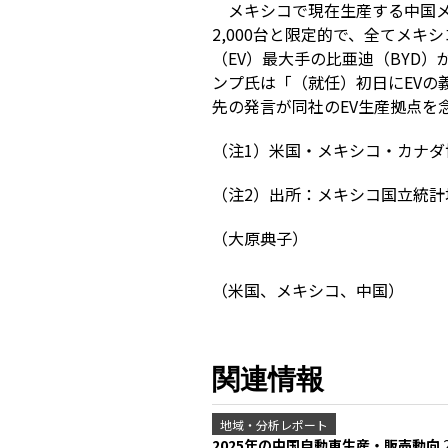
メキシコで現在生産する中国メ
2,000台と限定的で、全てメキ
（EV）最大手の比亜迪（BYD
ンプ氏は「（就任）初日にEVの
先の発言が同社のEV生産拠点を
（注1）米国・メキシコ・カナダ
（注2）出所：メキシコ国立統計
（大原典子）
（米国、メキシコ、中国）
関連情報
地域・分析レポート
2025年の中国自動車生産・販売動向