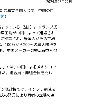
2024年07月22日
れた共和党全国大会で、中国の自
参照
）。
まっている（注1）。トランプ氏
動車工場が中国によって建設され
国に建設され、米国人がその工場
100％から200％の輸入関税を
も、中国メーカーの拠点設立を歓
対しては、中国によるメキシコで
きだ。組合員・非組合員を問わ
デン現政権では、インフレ削減法
プ氏の発言により両者の立場の違