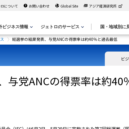
トロについて
お問い合わせ
Global Site
アジア経済研究所
外ビジネス情報
ジェトロのサービス
国・地域別に
ース
総選挙の結果発表、与党ANCの得票率は約40％と過去最低
ビジ
、与党ANCの得票率は約40
員会（IEC）は6月2日、5月29日に実施された第7回総選挙