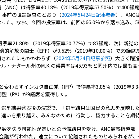
NC）は得票率40.18％（2019年得票率57.50％）で400議
。事前の世論調査のとおり（
2024年5月24日記事参照
）、ANC
った。なお、今回の投票率は、前回の66.0％から落ち込み、58
率21.80％（2019年得票率20.77％）で87議席、次に新党
済的解放の闘士（EFF）が9.52％（2019年10.80％）で39議
消されたにもかかわらず（
2024年5月24日記事参照
）大きく躍
・ナタール州のM.K.の得票率は45.93％と同州内では最も高く
わらずインカタ自由党（IFP）で得票率3.85％（2019年3.
愛国同盟（PA）が9議席を獲得した。
、選挙結果発表後の演説で、「選挙結果は国民の意思を反映し
、違いを乗り越え、みんなのために行動し、協力することを期
半数を失う可能性が高いとの予備結果を受け、ANC最高指導部
会議が行われた。連立について協議されたものとみられるが、