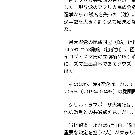
した。現与党のアフリカ民族会議（A
選挙から71議席を失った（注）
過半数を大きく割り込む結果とな
た。
最大野党の民族同盟（DA）は得票
14.59％で58議席（初参加）、経
イコブ・ズマ氏の立候補が取り
に、ズマ氏出身地であるクワズール
出た。
そのほか、第4野党はこれまでと変
2.06％（2019年0.04％）の
シリル・ラマポーザ大統領は
他の政党との共通点を見いだし
当地報道によれば6月1日、過
重要な決定を担う7人）が集まり