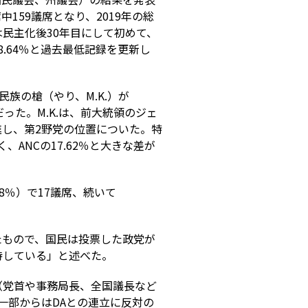
席中159議席となり、2019年の総
は民主化後30年目にして初めて、
.64％と過去最低記録を更新し
の民族の槍（やり、M.K.）が
席だった。M.K.は、前大統領のジェ
進し、第2野党の位置についた。特
、ANCの17.62％と大きな差が
38％）で17議席、続いて
たもので、国民は投票した政党が
待している」と述べた。
（党首や事務局長、全国議長など
一部からはDAとの連立に反対の