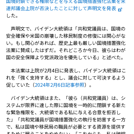
国境封鎖できる権限などを与える国境措置強化法案を米
連邦議会上院が否決したことに対して声明文を発表
した。
声明文で、バイデン大統領は「共和党議員は、国境の
安全確保や米国の崩壊した移民制度の修復には関心がな
い。もし関心があれば、歴史上最も厳しい国境措置強化
法案に賛成したはずだ。それどころか今日、彼らはわが
国の安全保障より党派政治を優先している」と述べた。
本法案は上院が2月4日に発表し、バイデン大統領はこ
れを「強く支持する」とし、議会に対して可決するよう
促していた（
2024年2月6日記事参照
）。
バイデン大統領はまた、「彼ら（共和党議員）は、シ
ステムが限界に達した際に国境を一時的に閉鎖する新た
な緊急権限を、大統領である私に与える合意を拒否し
た」「共和党議員が国境措置強化の執行を妨害する一方
で、私は国境や移民局の職員が必要とする資源を提供す
るために戦うことをやめない」「これからも、私は破綻