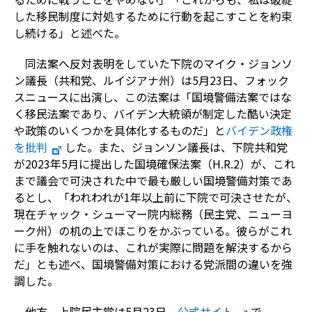
した移民制度に対処するために行動を起こすことを約束
し続ける」と述べた。
同法案へ反対表明をしていた下院のマイク・ジョンソ
ン議長（共和党、ルイジアナ州）は5月23日、フォック
スニュースに出演し、この法案は「国境警備法案ではな
く移民法案であり、バイデン大統領が制定した酷い決定
や政策のいくつかを具体化するものだ」と
バイデン政権
を批判
した。また、ジョンソン議長は、下院共和党
が2023年5月に提出した国境確保法案（H.R.2）が、これ
まで議会で可決された中で最も厳しい国境警備対策であ
るとし、「われわれが1年以上前に下院で可決させたが、
現在チャック・シューマー院内総務（民主党、ニューヨ
ーク州）の机の上でほこりをかぶっている。彼らがこれ
に手を触れないのは、これが実際に問題を解決するから
だ」とも述べ、国境警備対策における党派間の違いを強
調した。
他方、上院民主党は5月23日、
公式サイト
で、