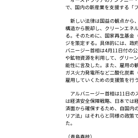
で、国内の新産業を支援する「
新しい法律は国益の観点から
構造から脱却し、クリーンエネ
る。そのために、国家再生基金
ジを策定する。具体的には、政
バニージー首相は4月11日付の
や鉱物資源を利用して、グリー
能性に言及した。また、雇用の
ガス火力発電所など二酸化炭素（
雇用していくための支援策を行
アルバニージー首相は11日のス
は経済安全保障戦略、日本では
済面から確保するため、自国内
リア法」はそれらと同様の政策
た。
（青島春枝）