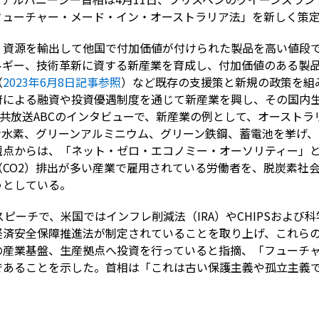
フューチャー・メード・イン・オーストラリア法」を新しく策
、資源を輸出して他国で付加価値が付けられた製品を高い値段
ルギー、技術革新に資する新産業を育成し、付加価値のある製
（
2023年6月8日記事参照
）など既存の支援策と新規の政策を組
府による融資や投資優遇制度を通じて新産業を興し、その国内
公共放送ABCのインタビューで、新産業の例として、オースト
ン水素、グリーンアルミニウム、グリーン鉄鋼、蓄電池を挙げ
観点からは、「ネット・ゼロ・エコノミー・オーソリティー」
CO2）排出が多い産業で雇用されている労働者を、脱炭素社
うとしている。
ピーチで、米国ではインフレ削減法（IRA）やCHIPSおよび科学
経済安全保障推進法が制定されていることを取り上げ、これら
の産業基盤、生産拠点へ投資を行っていると指摘、「フューチ
であることを示した。首相は「これは古い保護主義や孤立主義