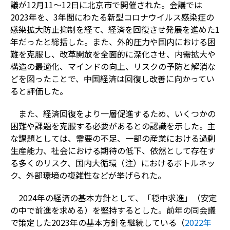
議が12月11～12日に北京市で開催された。会議では
2023年を、3年間にわたる新型コロナウイルス感染症の
感染拡大防止抑制を経て、経済を回復させ発展を進めた1
年だったと総括した。また、外的圧力や国内における困
難を克服し、改革開放を全面的に深化させ、内需拡大や
構造の最適化、マインドの向上、リスクの予防と解消な
どを図ったことで、中国経済は回復し改善に向かってい
ると評価した。
また、経済回復をより一層促進するため、いくつかの
困難や課題を克服する必要があるとの認識を示した。主
な課題としては、需要の不足、一部の産業における過剰
生産能力、社会における期待の低下、依然として存在す
る多くのリスク、国内大循環（注）におけるボトルネッ
ク、外部環境の複雑性などが挙げられた。
2024年の経済の基本方針として、「穏中求進」（安定
の中で前進を求める）を堅持するとした。前年の同会議
で策定した2023年の基本方針を継続している（
2022年