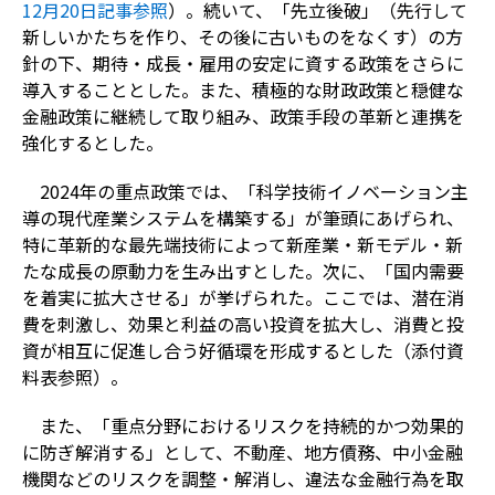
12月20日記事参照
）。続いて、「先立後破」（先行して
新しいかたちを作り、その後に古いものをなくす）の方
針の下、期待・成長・雇用の安定に資する政策をさらに
導入することとした。また、積極的な財政政策と穏健な
金融政策に継続して取り組み、政策手段の革新と連携を
強化するとした。
2024年の重点政策では、「科学技術イノベーション主
導の現代産業システムを構築する」が筆頭にあげられ、
特に革新的な最先端技術によって新産業・新モデル・新
たな成長の原動力を生み出すとした。次に、「国内需要
を着実に拡大させる」が挙げられた。ここでは、潜在消
費を刺激し、効果と利益の高い投資を拡大し、消費と投
資が相互に促進し合う好循環を形成するとした（添付資
料表参照）。
また、「重点分野におけるリスクを持続的かつ効果的
に防ぎ解消する」として、不動産、地方債務、中小金融
機関などのリスクを調整・解消し、違法な金融行為を取