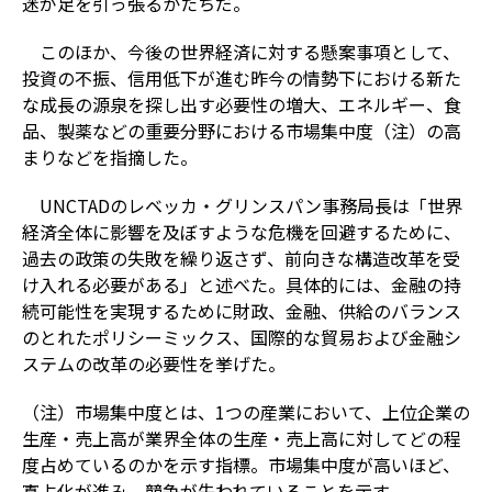
迷が足を引っ張るかたちだ。
このほか、今後の世界経済に対する懸案事項として、
投資の不振、信用低下が進む昨今の情勢下における新た
な成長の源泉を探し出す必要性の増大、エネルギー、食
品、製薬などの重要分野における市場集中度（注）の高
まりなどを指摘した。
UNCTADのレベッカ・グリンスパン事務局長は「世界
経済全体に影響を及ぼすような危機を回避するために、
過去の政策の失敗を繰り返さず、前向きな構造改革を受
け入れる必要がある」と述べた。具体的には、金融の持
続可能性を実現するために財政、金融、供給のバランス
のとれたポリシーミックス、国際的な貿易および金融シ
ステムの改革の必要性を挙げた。
（注）市場集中度とは、1つの産業において、上位企業の
生産・売上高が業界全体の生産・売上高に対してどの程
度占めているのかを示す指標。市場集中度が高いほど、
寡占化が進み、競争が失われていることを示す。