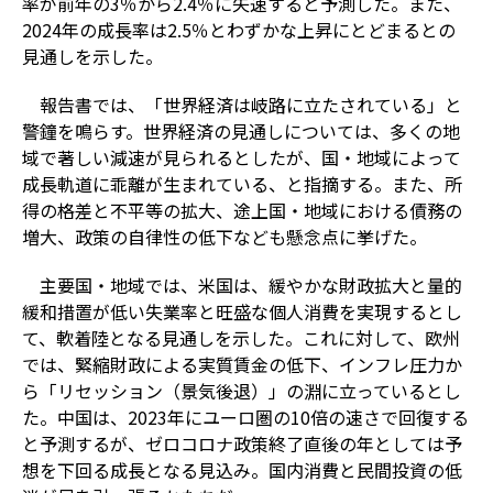
率が前年の3％から2.4％に失速すると予測した。また、
2024年の成長率は2.5％とわずかな上昇にとどまるとの
見通しを示した。
報告書では、「世界経済は岐路に立たされている」と
警鐘を鳴らす。世界経済の見通しについては、多くの地
域で著しい減速が見られるとしたが、国・地域によって
成長軌道に乖離が生まれている、と指摘する。また、所
得の格差と不平等の拡大、途上国・地域における債務の
増大、政策の自律性の低下なども懸念点に挙げた。
主要国・地域では、米国は、緩やかな財政拡大と量的
緩和措置が低い失業率と旺盛な個人消費を実現するとし
て、軟着陸となる見通しを示した。これに対して、欧州
では、緊縮財政による実質賃金の低下、インフレ圧力か
ら「リセッション（景気後退）」の淵に立っているとし
た。中国は、2023年にユーロ圏の10倍の速さで回復する
と予測するが、ゼロコロナ政策終了直後の年としては予
想を下回る成長となる見込み。国内消費と民間投資の低