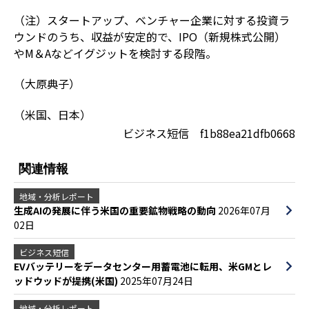
（注）スタートアップ、ベンチャー企業に対する投資ラ
ウンドのうち、収益が安定的で、IPO（新規株式公開）
やM＆Aなどイグジットを検討する段階。
（大原典子）
（米国、日本）
ビジネス短信 f1b88ea21dfb0668
関連情報
地域・分析レポート
生成AIの発展に伴う米国の重要鉱物戦略の動向
2026年07月
02日
ビジネス短信
EVバッテリーをデータセンター用蓄電池に転用、米GMとレ
ッドウッドが提携(米国)
2025年07月24日
地域・分析レポート