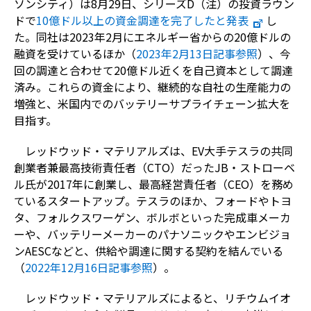
ソンシティ）は8月29日、シリーズD（注）の投資ラウン
ドで
10億ドル以上の資金調達を完了したと発表
し
た。同社は2023年2月にエネルギー省からの20億ドルの
融資を受けているほか（
2023年2月13日記事参照
）、今
回の調達と合わせて20億ドル近くを自己資本として調達
済み。これらの資金により、継続的な自社の生産能力の
増強と、米国内でのバッテリーサプライチェーン拡大を
目指す。
レッドウッド・マテリアルズは、EV大手テスラの共同
創業者兼最高技術責任者（CTO）だったJB・ストローベ
ル氏が2017年に創業し、最高経営責任者（CEO）を務め
ているスタートアップ。テスラのほか、フォードやトヨ
タ、フォルクスワーゲン、ボルボといった完成車メーカ
ーや、バッテリーメーカーのパナソニックやエンビジョ
ンAESCなどと、供給や調達に関する契約を結んでいる
（
2022年12月16日記事参照
）。
レッドウッド・マテリアルズによると、リチウムイオ