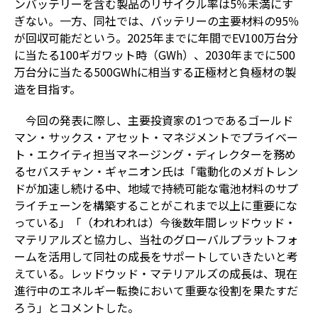
ンバッテリーを含む製品のリサイクル率は5％未満にす
ぎない。一方、同社では、バッテリーの主要材料の95％
が回収可能だという。2025年までに年間でEV100万台分
に当たる100ギガワット時（GWh）、2030年までに500
万台分に当たる500GWhに相当する正極材と負極材の製
造を目指す。
今回の発表に際し、主要投資家の1つであるゴールド
マン・サックス・アセット・マネジメントでプライベー
ト・エクイティ担当マネージング・ディレクターを務め
るセバスチャン・ギャニオン氏は「電動化のメガトレン
ドが加速し続ける中、地域で持続可能な電池材料のサプ
ライチェーンを構築することがこれまで以上に重要にな
っている」「（われわれは）今後数年間レッドウッド・
マテリアルズと協力し、当社のグローバルプラットフォ
ームを活用して同社の成長をサポートしていきたいと考
えている。レッドウッド・マテリアルズの成長は、現在
進行中のエネルギー転換において重要な役割を果たすだ
ろう」とコメントした。