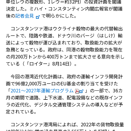
単位レウの複数形、1レウ＝約32円）の投資計画を閣議
決定した。ミハイ・コンスタンティン内閣広報官が閣議
後の
記者会見
で明らかにした。
コンスタンツァ港はウクライナ穀物の最大の代替輸出
ルートで、陸路や鉄道、ドナウ川のバージ（はしけ）輸
送によって穀物が運び込まれており、取扱能力の拡大が
急務となっている。政府は、同港の穀物取扱能力を現在
の月200万トンから400万トンまで拡大させる意向を示し
ている（「ロイター」8月14日）。
今回の港湾近代化計画は、政府の運輸インフラ開発計
画で96億2,000万ユーロのEU基金の割り当てを受けた
「
2021～2027年運輸プログラム
」の一部で、36カ
月の期間で道路、上下水道、配電設備などの既存インフ
ラの近代化、デジタル交通管理システムの導入などが予
定されている。
コンスタンツァ港湾局によれば、2022年の貨物取扱量