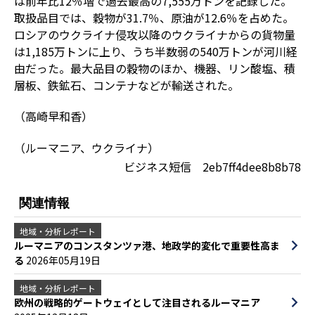
は前年比12％増で過去最高の7,555万トンを記録した。
取扱品目では、穀物が31.7％、原油が12.6％を占めた。
ロシアのウクライナ侵攻以降のウクライナからの貨物量
は1,185万トンに上り、うち半数弱の540万トンが河川経
由だった。最大品目の穀物のほか、機器、リン酸塩、積
層板、鉄鉱石、コンテナなどが輸送された。
（高崎早和香）
（ルーマニア、ウクライナ）
ビジネス短信 2eb7ff4dee8b8b78
関連情報
地域・分析レポート
ルーマニアのコンスタンツァ港、地政学的変化で重要性高ま
る
2026年05月19日
地域・分析レポート
欧州の戦略的ゲートウェイとして注目されるルーマニア