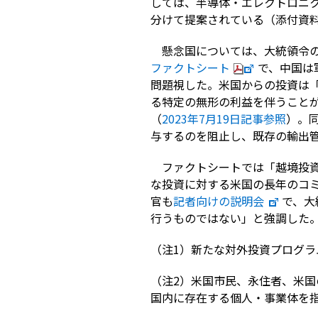
しては、半導体・エレクトロニク
分けて提案されている（添付資
懸念国については、大統領令
ファクトシート
で、中国は
問題視した。米国からの投資は
る特定の無形の利益を伴うこと
（
2023年7月19日記事参照
）。
与するのを阻止し、既存の輸出
ファクトシートでは「越境投
な投資に対する米国の長年のコ
官も
記者向けの説明会
で、大
行うものではない」と強調した
（注1）新たな対外投資プログ
（注2）米国市民、永住者、米
国内に存在する個人・事業体を