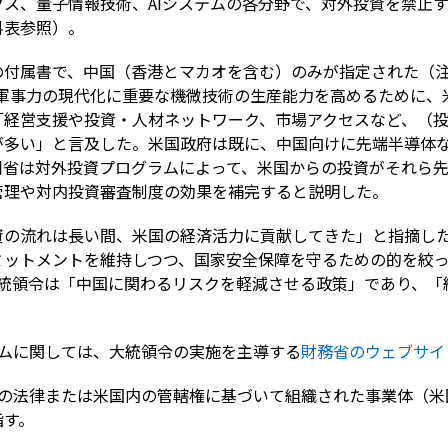
ス、量子情報技術、AIシステムの各分野で、対外投資を禁止
料表参照）。
の付属書で、中国（香港とマカオを含む）のみが指定された（注
軍事力の現代化に重要な機微技術の生産能力を高めるために、
「経営支援や投資・人材ネットワーク、市場アクセスなど、（
が多い」と言及した。米国政府は既に、中国向けに先端半導体
同省は対外投資プログラムによって、米国からの投資がそれら
管理や対内投資審査制度の効果を補完すると説明した。
資の流れは長い間、米国の経済活力に貢献してきた」と指摘し
ミットメントを維持しつつ、国家安全保障を守るための的を絞
統領令は「中国に関わるリスクを軽減させる政策」であり、「
。
ラムに関しては、大統領令の実施を主導する
財務省のウェブサイ
国の法律または米国内の管轄権に基づいて組織された事業体（米
指す。