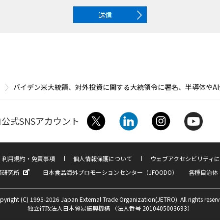
送信
バイデン米大統領、対外投資に関する大統領令に署名、半導体やA
公式SNSアカウント
利用規約・免責事項
個人情報保護について
ウェブアクセシビリティに
済研究所
日本食品海外プロモーションセンター（JFOODO）
各種自治体
pyright (C) 1995-2026 Japan External Trade Organization(JETRO). All rights reserv
独立行政法人日本貿易振興機構 （法人番号 2010405003693）