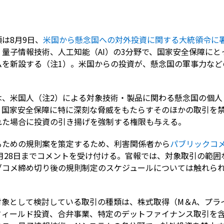
は8月9日、
米国から懸念国への対外投資に関する大統領令に
量子情報技術、人工知能（AI）の3分野で、国家安全保障にと
ムを新設する（注1）。米国からの投資が、懸念国の軍事力など
は、米国人（注2）による対象技術・製品に関わる懸念国の個人
、国家安全保障に特に深刻な脅威をもたらすそのほかの取引を
れた場合に投資の引き揚げを強制する権限も与える。
るための規則案を策定するため、利害関係者から
パブリックコ
月28日までコメントを受け付ける。官報では、対象取引の範
コメ締め切り後の規則制定のスケジュールについては触れられて
対象として検討している取引の種類は、株式取得（M＆A、プラ
フィールド投資、合弁事業、特定のデットファイナンス取引を含