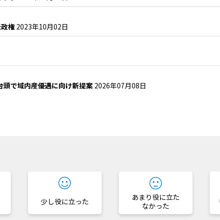
米政権
2023年10月02日
EV台頭で域内産優遇に向け新提案
2026年07月08日
？
あまり役に立た
少し役に立った
なかった