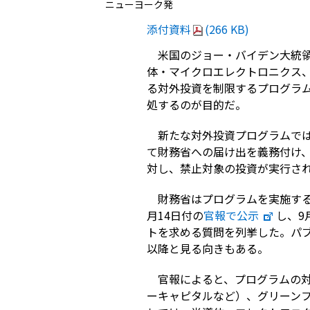
ニューヨーク発
添付資料
(266 KB)
米国のジョー・バイデン大統領
体・マイクロエレクトロニクス、
る対外投資を制限するプログラ
処するのが目的だ。
新たな対外投資プログラムで
て財務省への届け出を義務付け
対し、禁止対象の投資が実行さ
財務省はプログラムを実施す
月14日付の
官報で公示
し、9
トを求める質問を列挙した。パブ
以降と見る向きもある。
官報によると、プログラムの
ーキャピタルなど）、グリーン