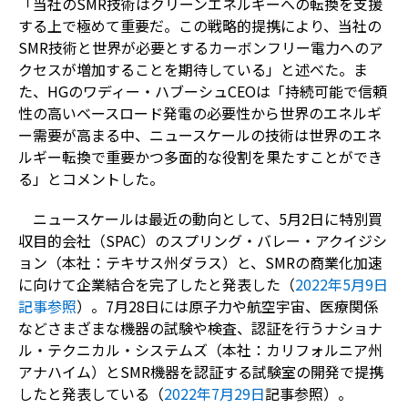
「当社の
SMR
技術はクリーンエネルギーへの転換を支援
する上で極めて重要だ。この戦略的提携により、当社の
SMR
技術と世界が必要とするカーボンフリー電力へのア
クセスが増加することを期待している」と述べた。ま
た、
HG
のワディー・ハブーシュ
CEO
は「持続可能で信頼
性の高いベースロード発電の必要性から世界のエネルギ
ー需要が高まる中、ニュースケールの技術は世界のエネ
ルギー転換で重要かつ多面的な役割を果たすことができ
る」とコメントした。
ニュースケールは最近の動向として、
5
月
2
日に特別買
収目的会社（
SPAC
）のスプリング・バレー・アクイジシ
ョン（本社：テキサス州ダラス）と、
SMR
の商業化加速
に向けて企業結合を完了したと発表した（
2022
年5
月9
日
記事参照
）。
7
月
28
日には原子力や航空宇宙、医療関係
などさまざまな機器の試験や検査、認証を行うナショナ
ル・テクニカル・システムズ（本社：カリフォルニア州
アナハイム）と
SMR
機器を認証する試験室の開発で提携
したと発表している（
2022
年7
月29
日
記事参照）。