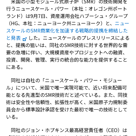
米国の小型モジュール式原子炉（
SMR
）の技術開発を
行うニュースケール・パワー（本社：オレゴン州ポート
ランド）は
9
月
7
日、資産運用会社ハブーシュ・グループ
（
HG
、本社：ニューヨーク州ニューヨーク）と、
ニュー
スケールのSMR
商業化を加速する
戦略的提携を締結した
と発表
した。ニュースケールのプレスリリースによる
と、提携の狙いは、同社の
SMR
技術に対する世界的な需
要の急増に伴い、大規模資産やプロジェクトへの融資、
投資、開発、管理、実行の統合的な能力を提供すること
にある。
同社は自社の「ニュースケール・パワー・モジュー
ル」について、米国で唯一実現可能で、近い将来配備可
能となる先進型の
SMR
技術だと述べている。また、同技
術は安全性や信頼性、拡張性が高く、米国原子力規制委
員会から標準設計承認を受けた最初で唯一の技術として
いる。
同社のジョン・ホプキンス最高経営責任者（
CEO
）は