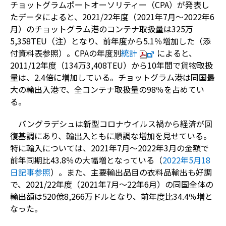
チョットグラムポートオーソリティー（CPA）が発表し
たデータによると、2021/22年度（2021年7月～2022年6
月）のチョットグラム港のコンテナ取扱量は325万
5,358TEU（注）となり、前年度から5.1％増加した（添
付資料表参照）。CPAの年度別
統計
によると、
2011/12年度（134万3,408TEU）から10年間で貨物取扱
量は、2.4倍に増加している。チョットグラム港は同国最
大の輸出入港で、全コンテナ取扱量の98％を占めてい
る。
バングラデシュは新型コロナウイルス禍から経済が回
復基調にあり、輸出入ともに順調な増加を見せている。
特に輸入については、2021年7月～2022年3月の金額で
前年同期比43.8％の大幅増となっている（
2022年5月18
日記事参照
）。また、主要輸出品目の衣料品輸出も好調
で、2021/22年度
（2021年7月～22年6月）の同国全体の
輸出額は520億8,266万ドルとなり、前年度比34.4％増と
なった。