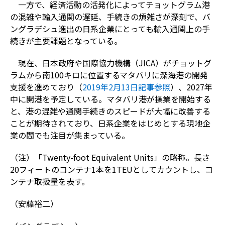
一方で、経済活動の活発化によってチョットグラム港
の混雑や輸入通関の遅延、手続きの煩雑さが深刻で、バ
ングラデシュ進出の日系企業にとっても輸入通関上の手
続きが主要課題となっている。
現在、日本政府や国際協力機構（JICA）がチョットグ
ラムから南100キロに位置するマタバリに深海港の開発
支援を進めており（
2019年2月13日記事参照
）、2027年
中に開港を予定している。マタバリ港が操業を開始する
と、港の混雑や通関手続きのスピードが大幅に改善する
ことが期待されており、日系企業をはじめとする現地企
業の間でも注目が集まっている。
（注）「Twenty-foot Equivalent Units」の略称。長さ
20フィートのコンテナ1本を1TEUとしてカウントし、コ
ンテナ取扱量を表す。
（安藤裕二）