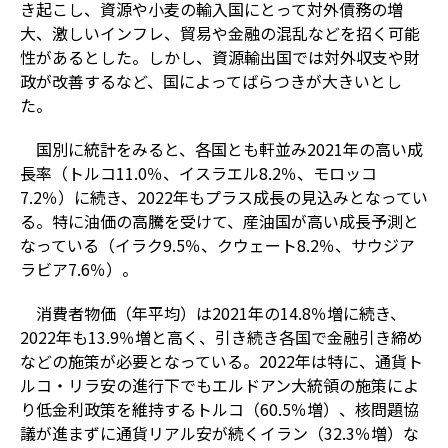
き起こし、資源や小麦の輸入国にとって対外債務の増
大、激しいインフレ、貿易や金融の混乱などを招く可能
性があるとした。しかし、資源輸出国では対外収支や財
政が改善するなど、国によってばらつきが大きいとし
た。
国別に統計をみると、各国とも軒並み2021年の高い成
長率（トルコ11.0％、イスラエル8.2％、モロッコ
7.2％）に続き、2022年もプラス成長の見込みとなってい
る。特に油価の高騰を受けて、産油国が高い成長予測と
なっている（イラク9.5％、クウェート8.2％、サウジア
ラビア7.6％）。
消費者物価（年平均）は2021年の14.8％増に続き、
2022年も13.9％増と高く、引き続き各国で金融引き締め
などの施策が必要となっている。2022年は特に、通貨ト
ルコ・リラ安の進行下でもエルドアン大統領の施策によ
り低金利政策を維持するトルコ（60.5％増）、核問題協
議が進まずに通貨リアル安が続くイラン（32.3％増）な