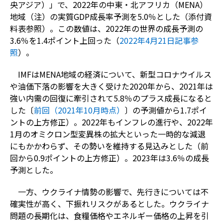
央アジア）」で、2022年の中東・北アフリカ（MENA）
地域（注）の実質GDP成長率予測を5.0％とした（添付資
料表参照）。この数値は、2022年の世界の成長予測の
3.6％を1.4ポイント上回った（
2022年4月21日記事参
照
）。
IMFはMENA地域の経済について、新型コロナウイルス
や油価下落の影響を大きく受けた2020年から、2021年は
強い内需の回復に牽引されて5.8％のプラス成長になると
した〔
前回（2021年10月時点）
〕の予測値から1.7ポイ
ントの上方修正）。2022年もインフレの進行や、2022年
1月のオミクロン型変異株の拡大といった一時的な減退
にもかかわらず、その勢いを維持する見込みとした（前
回から0.9ポイントの上方修正）。2023年は3.6％の成長
予測とした。
一方、ウクライナ情勢の影響で、先行きについては不
確実性が高く、下振れリスクがあるとした。ウクライナ
問題の長期化は、食糧価格やエネルギー価格の上昇を引