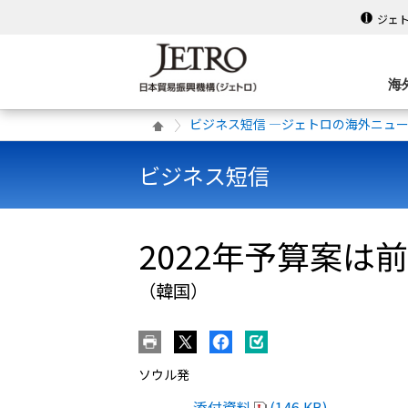
ジェ
海
ビジネス短信 ―ジェトロの海外ニュ
ビジネス短信
2022年予算案は前
（韓国）
ソウル発
添付資料
(146 KB)