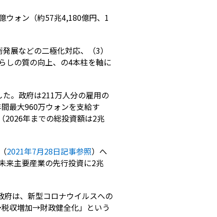
億ウォン（約57兆4,180億円、1
衡発展などの二極化対応、（3）
らしの質の向上、の4本柱を軸に
した。政府は211万人分の雇用の
間最大960万ウォンを支給す
（2026年までの総投資額は2兆
0（
2021年7月28日記事参照
）へ
の未来主要産業の先行投資に2兆
韓国政府は、新型コロナウイルスへの
→税収増加→財政健全化」という