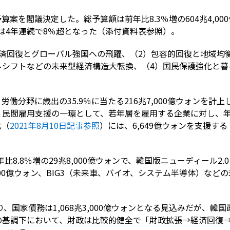
予算案を閣議決定した。総予算額は前年比8.3％増の604兆4,000
率は4年連続で8％超となった（添付資料表参照）。
済回復とグローバル強国への飛躍、（2）包容的回復と地域均
ルシフトなどの未来型経済構造大転換、（4）国民保護強化と暮
働分野に歳出の35.9％に当たる216兆7,000億ウォンを計上
民間雇用支援の一環として、若年層を雇用する企業に対し、年
化（
2021年8月10日記事参照
）には、6,649億ウォンを支援する
8.8％増の29兆8,000億ウォンで、韓国版ニューディール2.
000億ウォン、BIG3（未来車、バイオ、システム半導体）など
り、国家債務は1,068兆3,000億ウォンとなる見込みだが、
の基調下において、財政は比較的健全で「財政拡張→経済回復