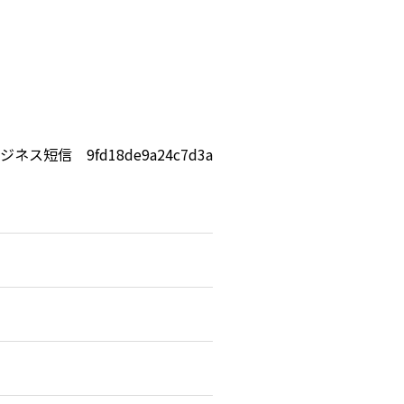
ジネス短信 9fd18de9a24c7d3a