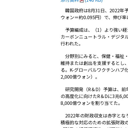
韓国政府は8月31日、2022年
ウォン＝約0.095円）で、伸び
予算編成は、（1）より強い経
カーボンニュートラル・デジタ
行われた。
分野別にみると、保健・福祉・労
維持または創出を支援するとし、
る。K-グローバルワクチンハブ
2,000億ウォン）。
研究開発（R＆D）予算は、前年比
の高度化に向けたR＆Dに3兆6,
8,000億ウォンを割り当てた。
2022年の財政収支は赤字とな
積極的な対応のための拡張財政