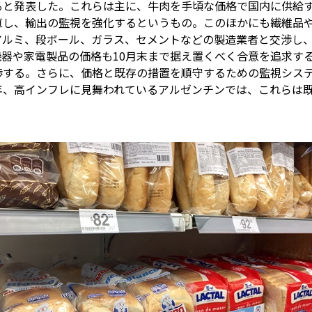
ると発表した。これらは主に、牛肉を手頃な価格で国内に供給
直し、輸出の監視を強化するというもの。このほかにも繊維品
ルミ、段ボール、ガラス、セメントなどの製造業者と交渉し、2
器や家電製品の価格も10月末まで据え置くべく合意を追求す
渉する。さらに、価格と既存の措置を順守するための監視シス
年、高インフレに見舞われているアルゼンチンでは、これらは