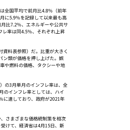
率は全国平均で前月比4.8％（前年
月に5.9％を記録して以来最も高
月比7.2％、エネルギーや公共サ
レ率は同4.5％、それぞれ上昇
添付資料表参照）だ。比重が大きく
、パン類が価格を押し上げた。娯
動車や燃料の価格、タクシーや地
）の3月単月のインフレ率は、全
3月のインフレ率としては、ハイ
％に達しており、政府が2021年
か、さまざまな価格統制策を相次
受けて、経済省は4月15日、新