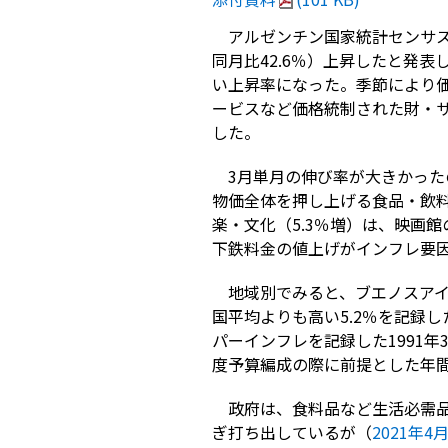
アルゼンチン国家統計センサス局
同月比42.6％）上昇したと発表
い上昇率になった。季節により価
ービスなど価格統制された財・サ
した。
3月単月の伸び率が大きかった
物価全体を押し上げる食品・飲料
楽・文化（5.3％増）は、映画
下鉄料金の値上げがインフレ要
地域別でみると、ブエノスアイ
国平均よりも高い5.2％を記録
パーインフレを記録した1991年
度予算編成の際に前提とした年間
政府は、食料品など生活必需
ぎ打ち出しているが（
2021年4