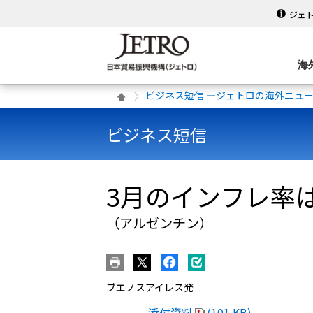
ジェ
海
ビジネス短信 ―ジェトロの海外ニュ
ビジネス短信
3月のインフレ率
（アルゼンチン）
ブエノスアイレス発
添付資料
(101 KB)