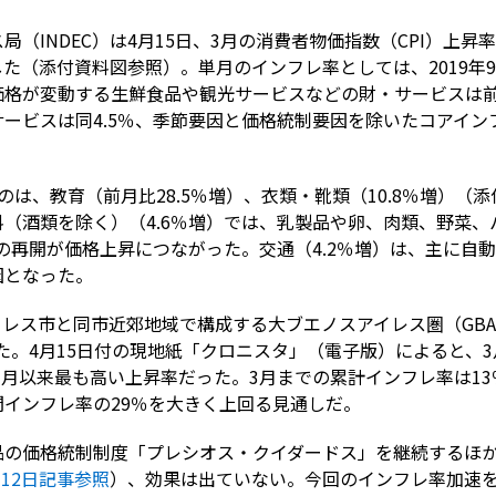
（INDEC）は4月15日、3月の消費者物価指数（CPI）上昇
した（添付資料図参照）。単月のインフレ率としては、2019年9
格が変動する生鮮食品や観光サービスなどの財・サービスは前
ービスは同4.5％、季節要因と価格統制要因を除いたコアインフ
のは、教育（前月比28.5％増）、衣類・靴類（10.8％増）（
（酒類を除く）（4.6％増）では、乳製品や卵、肉類、野菜
館の再開が価格上昇につながった。交通（4.2％増）は、主に自
因となった。
レス市と同市近郊地域で構成する大ブエノスアイレス圏（GBA
した。4月15日付の現地紙「クロニスタ」（電子版）によると、
3月以来最も高い上昇率だった。3月までの累計インフレ率は13
インフレ率の29％を大きく上回る見通しだ。
品の価格統制制度「プレシオス・クイダードス」を継続するほ
月12日記事参照
）、効果は出ていない。今回のインフレ率加速を