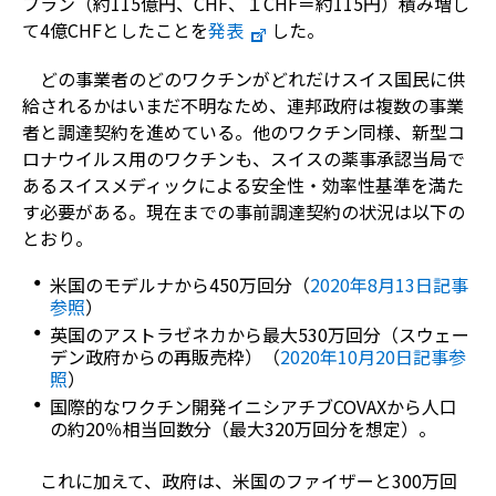
フラン（約115億円、CHF、１CHF＝約115円）積み増し
て4億CHFとしたことを
発表
した。
どの事業者のどのワクチンがどれだけスイス国民に供
給されるかはいまだ不明なため、連邦政府は複数の事業
者と調達契約を進めている。他のワクチン同様、新型コ
ロナウイルス用のワクチンも、スイスの薬事承認当局で
あるスイスメディックによる安全性・効率性基準を満た
す必要がある。現在までの事前調達契約の状況は以下の
とおり。
米国のモデルナから450万回分（
2020年8月13日記事
参照
）
英国のアストラゼネカから最大530万回分（スウェー
デン政府からの再販売枠）（
2020年10月20日記事参
照
）
国際的なワクチン開発イニシアチブCOVAXから人口
の約20％相当回数分（最大320万回分を想定）。
これに加えて、政府は、米国のファイザーと300万回