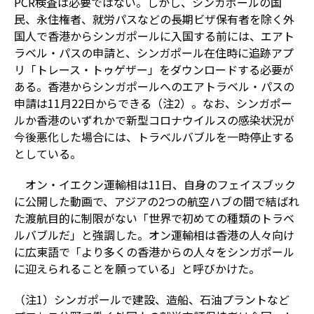
PCR検査は必要ではない。しかし、シンガポールの国
民、永住権者、就労パスなどの長期ビザ保有者を除く外
国人で香港からシンガポールに入国する前には、エアト
ラベル・パスの申請と、シンガポール在住時に追跡アプ
リ「トレース・トゥゲザー」をダウンロードする必要が
ある。香港からシンガポールへのエアトラベル・パスの
申請は11月22日からできる（注2）。なお、シンガポー
ルか香港のいずれかで新型コロナウイルスの感染状況が
今後悪化した場合には、トラベルバブルを一時停止する
としている。
オン・イエクン運輸相は11日、自身のフェイスブック
に公開した動画で、アジアの2つの航空ハブの間で結ばれ
た渡航目的に制限がない「世界で初めての種類のトラベ
ルバブルだ」と強調した。オン運輸相は香港の人々向け
に広東語で「より多くの香港からの人々をシンガポール
に迎えられることを願っている」と呼びかけた。
（注1）シンガポールで建設、造船、石油プラントなど