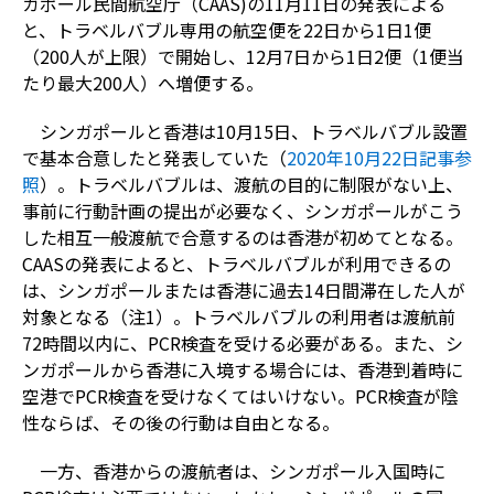
ガポール民間航空庁（CAAS)の11月11日の発表による
と、トラベルバブル専用の航空便を22日から1日1便
（200人が上限）で開始し、12月7日から1日2便（1便当
たり最大200人）へ増便する。
シンガポールと香港は10月15日、トラベルバブル設置
で基本合意したと発表していた（
2020年10月22日記事参
照
）。トラベルバブルは、渡航の目的に制限がない上、
事前に行動計画の提出が必要なく、シンガポールがこう
した相互一般渡航で合意するのは香港が初めてとなる。
CAASの発表によると、トラベルバブルが利用できるの
は、シンガポールまたは香港に過去14日間滞在した人が
対象となる（注1）。トラベルバブルの利用者は渡航前
72時間以内に、PCR検査を受ける必要がある。また、シ
ンガポールから香港に入境する場合には、香港到着時に
空港でPCR検査を受けなくてはいけない。PCR検査が陰
性ならば、その後の行動は自由となる。
一方、香港からの渡航者は、シンガポール入国時に