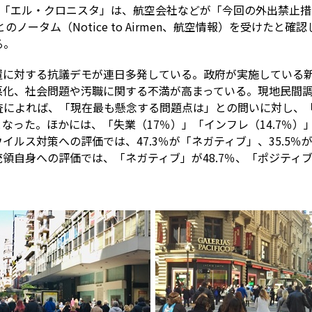
紙「エル・クロニスタ」は、航空会社などが「今回の外出禁止
のノータム（Notice to Airmen、航空情報）を受けた
る。
置に対する抗議デモが連日多発している。政府が実施している
化、社会問題や汚職に関する不満が高まっている。現地民間調
査によれば、「現在最も懸念する問題点は」との問いに対し、「健
となった。ほかには、「失業（17％）」「インフレ（14.7％）」
イルス対策への評価では、47.3％が「ネガティブ」、35.5％
領自身への評価では、「ネガティブ」が48.7％、「ポジティブ