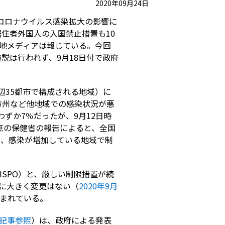
2020年09月24日
コロナウイルス感染拡大の影響に
居住者外国人の入国禁止措置も10
現地メディアは報じている。今回
説は行われず、9月18日付で政府
辺35都市で構成される地域）に
方州など他地域での感染状況が悪
わずか7％だったが、9月12日時
日時点の保健省の報告によると、全国
対し、感染が増加している地域で制
SPO）と、厳しい制限措置が続
動に大きく変更はない（
2020年9月
含まれている。
日記事参照
）は、政府による発表