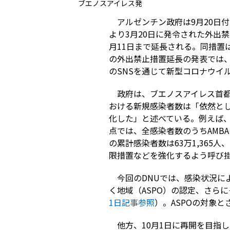
ブエノスアイレス発
アルゼンチン政府は9月20日
より3月20日に発令された外出
月11日まで延長される。同措置
の外出禁止措置延長の発表では、
のSNSを通じて新型コロナウイ
政府は、ブエノスアイレス首都
おける新規感染者数は「依然と
化した」と述べている。例えば、5
点では、全感染者数のうちAMBA
の累計感染者数は63万1,365
限措置などを強化するよう呼び
今回のDNUでは、感染状況に
く地域（ASPO）の認定、さら
1日記事参照
）。ASPOの対象
他方、10月1日に再開を目指