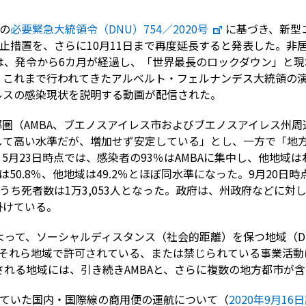
付の
必要緊急大統領令（DNU）754／2020号
に基づき、新型
禁止措置を、さらに10月11日まで再度延長すると発表した。非
は、発令から6カ月が経過し、「世界最長のロックダウン」と
これまで行われてきたアルベルト・フェルナンデス大統領の演
ルスの感染現状を説明する動画が配信された。
圏（AMBA、ブエノスアイレス市およびブエノスアイレス州周
して高い水準だが、増加せず安定している」とし、一方で「地
月23日時点では、感染者の93％はAMBAに集中し、他地域は
は50.8％、他地域は49.2％とほぼ同水準になった。9月20
人、うち死者数は1万3,053人となった。政府は、州政府などに
掛けている。
よって、ソーシャルディスタンス（社会的距離）を保つ地域（DI
にそれら地域で許可されている、または禁じられている事業活
とされる地域には、引き続きAMBAと、さらに複数の地方都市が
していた国内・国際線の商用便の運航について（
2020年9月16