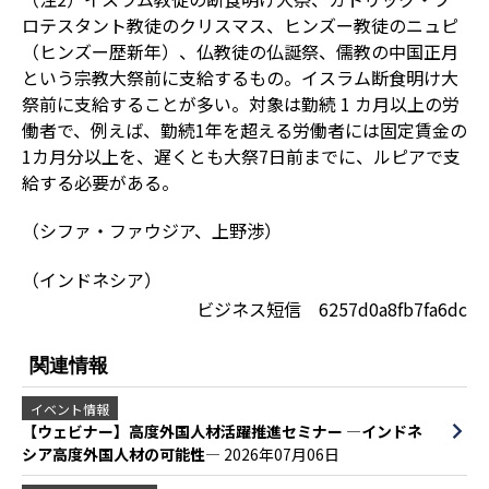
ロテスタント教徒のクリスマス、ヒンズー教徒のニュピ
（ヒンズー歴新年）、仏教徒の仏誕祭、儒教の中国正月
という宗教大祭前に支給するもの。イスラム断食明け大
祭前に支給することが多い。対象は勤続 1 カ月以上の労
働者で、例えば、勤続1年を超える労働者には固定賃金の
1カ月分以上を、遅くとも大祭7日前までに、ルピアで支
給する必要がある。
（シファ・ファウジア、上野渉）
（インドネシア）
ビジネス短信 6257d0a8fb7fa6dc
関連情報
イベント情報
【ウェビナー】高度外国人材活躍推進セミナー ―インドネ
シア高度外国人材の可能性―
2026年07月06日