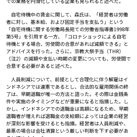
での業務を円滑化している企業も見られると述べた。
自宅待機中の賃金に関して、森氏は、「経営者は労働
者に対し、基本給、および固定手当を支払う」という
「自宅待機に関する労働局長宛ての労働省指導書1998年
第5号」を引用する一方、「コロナショックによる自宅
待機とする場合、労使間の合意があれば減額できる」と
アドバイスを行った。さらに、宗教大祭手当（THR）
（注2）の減額や支払い時期の変更についても、労使間で
合意する必要があると述べた。
人員削減について、前提として合理化に伴う解雇はイ
ンドネシアでは違憲であるとし、合法的な雇用関係の終
了は、早期退職が唯一の方法と語った。その際は金銭条
件や実施のタイミングなどが重要になると指摘した。し
かし、インドネシアでの退職金は高額になるため、早期
退職者が増えれば退職金の支給額によっては企業の経営
が深刻な影響を受けるとも指摘。経営者は人員削減や、
最悪の場合は会社清算という厳しい判断を下す必要があ