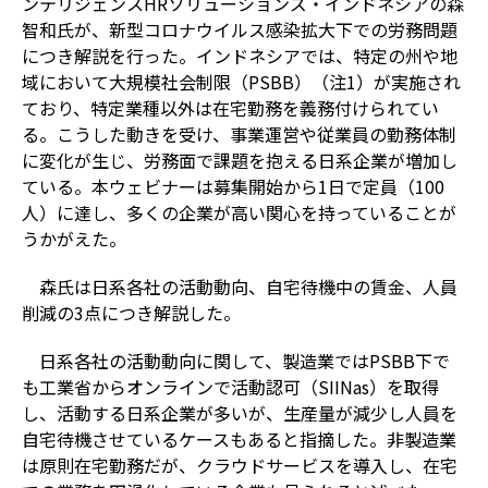
ンテリジェンスHRソリューションズ・インドネシアの森
智和氏が、新型コロナウイルス感染拡大下での労務問題
につき解説を行った。インドネシアでは、特定の州や地
域において大規模社会制限（PSBB）（注1）が実施され
ており、特定業種以外は在宅勤務を義務付けられてい
る。こうした動きを受け、事業運営や従業員の勤務体制
に変化が生じ、労務面で課題を抱える日系企業が増加し
ている。本ウェビナーは募集開始から1日で定員（100
人）に達し、多くの企業が高い関心を持っていることが
うかがえた。
森氏は日系各社の活動動向、自宅待機中の賃金、人員
削減の3点につき解説した。
日系各社の活動動向に関して、製造業ではPSBB下で
も工業省からオンラインで活動認可（SIINas）を取得
し、活動する日系企業が多いが、生産量が減少し人員を
自宅待機させているケースもあると指摘した。非製造業
は原則在宅勤務だが、クラウドサービスを導入し、在宅