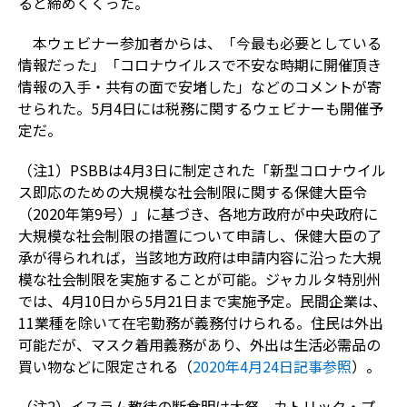
ると締めくくった。
本ウェビナー参加者からは、「今最も必要としている
情報だった」「コロナウイルスで不安な時期に開催頂き
情報の入手・共有の面で安堵した」などのコメントが寄
せられた。5月4日には税務に関するウェビナーも開催予
定だ。
（注1）PSBBは4月3日に制定された「新型コロナウイル
ス即応のための大規模な社会制限に関する保健大臣令
（2020年第9号）」に基づき、各地方政府が中央政府に
大規模な社会制限の措置について申請し、保健大臣の了
承が得られれば，当該地方政府は申請内容に沿った大規
模な社会制限を実施することが可能。ジャカルタ特別州
では、4月10日から5月21日まで実施予定。民間企業は、
11業種を除いて在宅勤務が義務付けられる。住民は外出
可能だが、マスク着用義務があり、外出は生活必需品の
買い物などに限定される（
2020年4月24日記事参照
）。
（注2）イスラム教徒の断食明け大祭、カトリック・プ