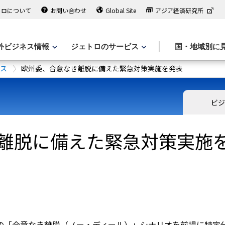
トロについて
お問い合わせ
Global Site
アジア経済研究所
外ビジネス情報
ジェトロのサービス
国・地域別に
ース
欧州委、合意なき離脱に備えた緊急対策実施を発表
ビジ
離脱に備えた緊急対策実施
国の「合意なき離脱（ノー・ディール）」シナリオを前提に特定