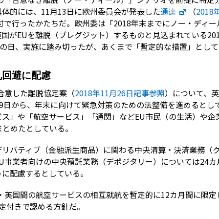
体的には、11月13日に欧州委員会が発表した
通達
（
201
日付で行ったかたちだ。欧州委は「2018年末までにノー・ディ
国がEUを離脱（ブレグジット）するものと見込まれている201
この日、実施に踏み切ったが、あくまで「暫定的な措置」とし
乱回避に配慮
合意した離脱協定案（
2018年11月26日記事参照
）について、
19日から、年末に向けて緊急対策のための法整備を進めるとし
ビス」や「航空サービス」「通関」などEU市民（の生活）や企
まとめたとしている。
デリバティブ（金融派生商品）に関わる中央清算・決済業務（ク
U事業者向けの中央預託業務（デポジタリー）については24
うに配慮するとしている。
・英国間の航空サービスの相互就航を暫定的に12カ月間に限
定付きで認める方針だ。