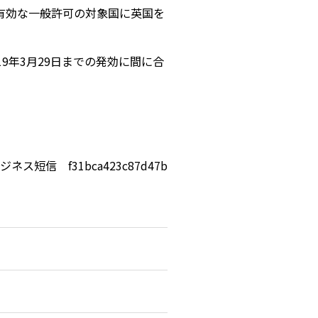
有効な一般許可の対象国に英国を
9年3月29日までの発効に間に合
ジネス短信 f31bca423c87d47b