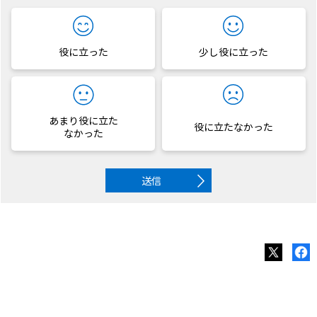
役に立った
少し役に立った
あまり役に立た
役に立たなかった
なかった
送信
ビジネス短信 ―ジェトロの海外ニュース
NTTコム、マレーシアで初のスタートアップ発掘イベントを開催
ページト