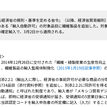
する経済省の規則・基準を定める省令」（以降、経済省貿易細則
のある「輸入自動許可」の対象品目に繊維製品を追加した。対
確定輸入で、3月2日から適用される。
環＞
2014年12月26日に交付された「繊維・縫製産業の生産性向
く、繊維製品の輸入監視体制強化
（2015年1月19日記事参照）
添2.2.1（輸出入に際し、経済省の事前許可が必要な商品の
734品目（添付資料参照）を追加し、別添2.2.2に同許可を
自動通知」と呼ばれた制度であり、輸入者が「メキシコ貿易デ
れば、即時に経済省の受領通知が届き、受領通知の5営業日後に
は当該認定コードを輸入申告書の所定欄に記入（入力）するこ