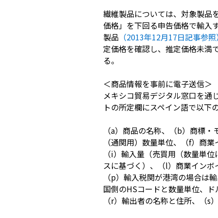
繊維製品については、対象製品
価格」を下回る申告価格で輸入
製品
（2013年12月17日記事参照
定価格を確認し、推定価格未満
る。
＜商品情報を事前に電子送信＞
メキシコ貿易デジタル窓口を通じ
トの所定欄にスペイン語で以下のデ
（a）商品の名称、（b）商標・
（通関用）数量単位、（f）商業
（i）輸入量（売買用（数量単位
スに基づく）、（l）商業インボ
（p）輸入税関が港湾の場合は
国側のHSコードと数量単位、ド
（r）輸出者の名称と住所、（s