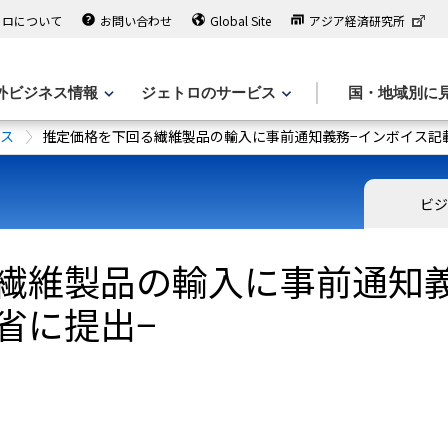
トロについて
お問い合わせ
Global Site
アジア経済研究所
外ビジネス情報
ジェトロのサービス
国・地域別に
ース
推定価格を下回る繊維製品の輸入に事前通知義務−インボイス記
ビジ
繊維製品の輸入に事前通知義
省に提出−