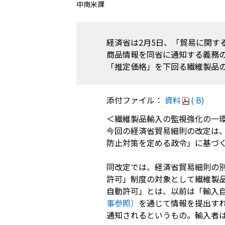
中南米課
経済省は2月5日、「貿易に関
商品情報を同省に通知する義務
「推定価格」を下回る繊維製品の
添付ファイル：
資料
( B)
＜繊維製品輸入の監視強化の一
今回の経済省貿易細則の改定は、
防止対策を定める政令」に基づ
同改定では、経済省貿易細則の別
許可」制度の対象として繊維製品
自動許可」とは、以前は「輸入
事参照）
を通じて情報を提出す
通知されるというもの。輸入者