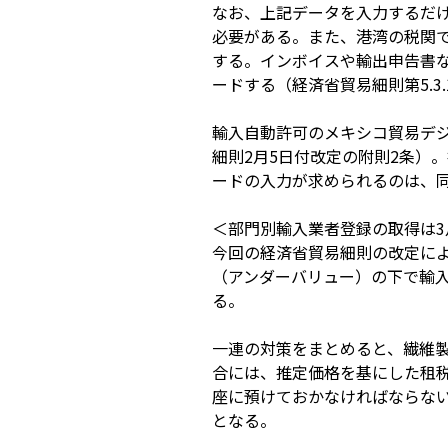
なお、上記データを入力するだけ
必要がある。また、港湾の税関
する。インボイスや輸出申告書
ードする（経済省貿易細則第5.3.1則
輸入自動許可のメキシコ貿易デジ
細則2月5日付改定の附則2条）
ードの入力が求められるのは、同
＜部門別輸入業者登録の取得は3
今回の経済省貿易細則の改定によ
（アンダーバリュー）の下で輸
る。
一連の対策をまとめると、繊維
合には、推定価格を基にした租
座に預けておかなければならな
となる。