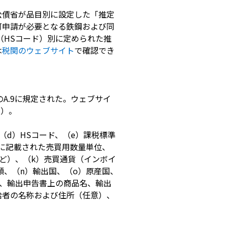
公債省が品目別に設定した「推定
可申請が必要となる鉄鋼および同
（HSコード）別に定められた推
は
税関のウェブサイト
で確認でき
A.9に規定された。ウェブサイ
I）。
（d）HSコード、（e）課税標準
スに記載された売買用数量単位、
ど）、（k）売買通貨（インボイ
額、（n）輸出国、（o）原産国、
、輸出申告書上の商品名、輸出
給者の名称および住所（任意）、