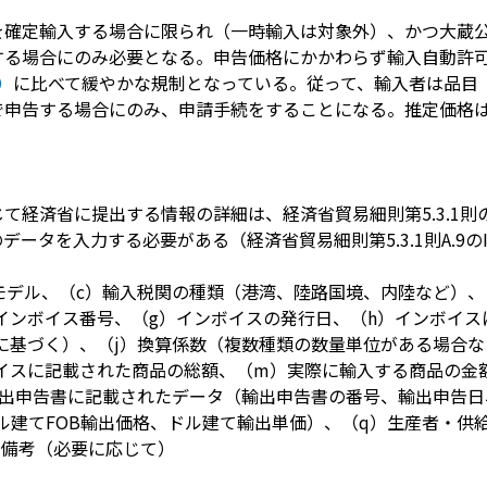
を確定輸入する場合に限られ（一時輸入は対象外）、かつ大蔵
する場合にのみ必要となる。申告価格にかかわらず輸入自動許
）
に比べて緩やかな規制となっている。従って、輸入者は品目
で申告する場合にのみ、申請手続をすることになる。推定価格
て経済省に提出する情報の詳細は、経済省貿易細則第5.3.1則の
ータを入力する必要がある（経済省貿易細則第5.3.1則A.9の
モデル、（c）輸入税関の種類（港湾、陸路国境、内陸など）、
インボイス番号、（g）インボイスの発行日、（h）インボイ
に基づく）、（j）換算係数（複数種類の数量単位がある場合な
イスに記載された商品の総額、（m）実際に輸入する商品の金
輸出申告書に記載されたデータ（輸出申告書の番号、輸出申告日
ル建てFOB輸出価格、ドル建て輸出単価）、（q）生産者・供
）備考（必要に応じて）