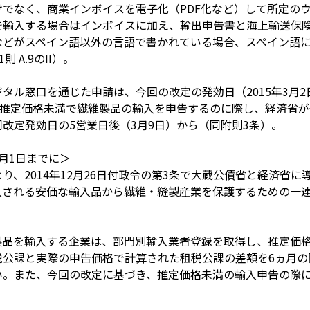
でなく、商業インボイスを電子化（PDF化など）して所定の
で輸入する場合はインボイスに加え、輸出申告書と海上輸送保
などがスペイン語以外の言語で書かれている場合、スペイン語
 A.9のII）。
タル窓口を通じた申請は、今回の改定の発効日（2015年3月
。推定価格未満で繊維製品の輸入を申告するのに際し、経済省
改定発効日の5営業日後（3月9日）から（同附則3条）。
月1日までに＞
り、2014年12月26日付政令の第3条で大蔵公債省と経済省
入される安価な輸入品から繊維・縫製産業を保護するための一
製品を輸入する企業は、部門別輸入業者登録を取得し、推定価
税公課と実際の申告価格で計算された租税公課の差額を6ヵ月の
い。また、今回の改定に基づき、推定価格未満の輸入申告の際