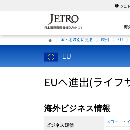
ジェ
海
国・地域別に見る
欧州
EU
EU
EUへ進出(ライフ
海外ビジネス情報
メローニ・イ
ビジネス短信