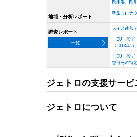
欧州委、欧州
新型コロナウ
地域・分析レポート
スイス連邦デ
調査レポート
「EU一般デ
一覧
（2018年2
「EU一般デ
督当局の特定
ジェトロの支援サービ
ジェトロについて