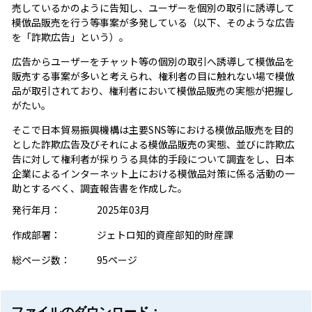
売しているかのように告知し、ユーザーを個別の取引に誘導して
模倣品販売を行う等事案が多発している（以下、そのような広告
を「詐欺広告」という）。
広告からユーザーをチャット等の個別の取引へ誘導して模倣品を
販売する事案が多いと考えられ、権利者の目に触れない場で模倣
品が取引されており、権利者において模倣品販売の実態が把握し
がたい。
そこで日本貿易振興機構は主要SNS等における模倣品販売を目的
とした詐欺広告及びそれによる模倣品販売の実態、並びに詐欺広
告に対して権利者が採りうる具体的手段について調査をし、日本
企業によるインターネット上における模倣品対策に係る活動の一
助とするべく、調査報告書を作成した。
発行年月：
2025年03月
作成部署：
ジェトロ知的資産部知的財産課
総ページ数：
95ページ