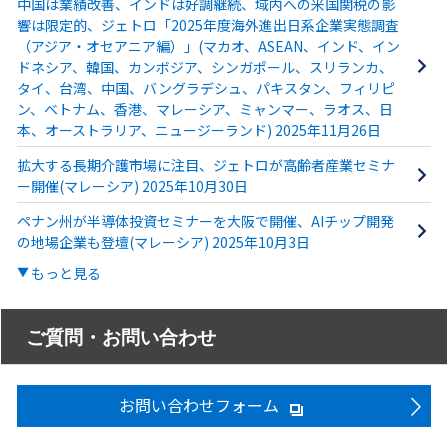
中国は業績改善、インドは好調継続、域内への米国関税の影
響は限定的、ジェトロ「2025年度海外進出日系企業実態調査
（アジア・オセアニア編）」(マカオ、ASEAN、インド、イン
ドネシア、韓国、カンボジア、シンガポール、スリランカ、
タイ、台湾、中国、バングラデシュ、パキスタン、フィリピ
ン、ベトナム、香港、マレーシア、ミャンマー、ラオス、日
本、オーストラリア、ニュージーランド) 2025年11月26日
拡大する長期介護市場に注目、ジェトロが高齢者産業セミナ
ー開催(マレーシア) 2025年10月30日
ペナン州が半導体投資セミナーを大阪で開催、AIチップ開発
の地場企業も登壇(マレーシア) 2025年10月3日
もっと見る
ご質問・お問い合わせ
お問い合わせフォーム