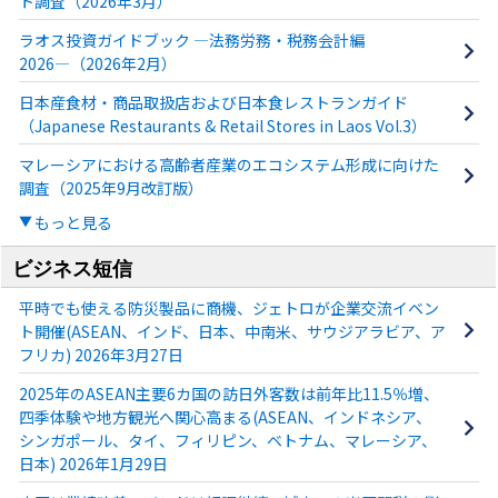
ト調査（2026年3月）
ラオス投資ガイドブック ―法務労務・税務会計編
2026―（2026年2月）
日本産食材・商品取扱店および日本食レストランガイド
（Japanese Restaurants & Retail Stores in Laos Vol.3）
マレーシアにおける高齢者産業のエコシステム形成に向けた
調査（2025年9月改訂版）
もっと見る
ビジネス短信
平時でも使える防災製品に商機、ジェトロが企業交流イベン
ト開催(ASEAN、インド、日本、中南米、サウジアラビア、ア
フリカ) 2026年3月27日
2025年のASEAN主要6カ国の訪日外客数は前年比11.5％増、
四季体験や地方観光へ関心高まる(ASEAN、インドネシア、
シンガポール、タイ、フィリピン、ベトナム、マレーシア、
日本) 2026年1月29日