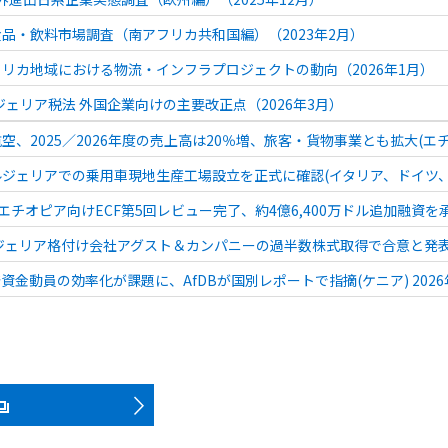
品・飲料市場調査（南アフリカ共和国編）（2023年2月）
リカ地域における物流・インフラプロジェクトの動向（2026年1月）
イジェリア税法 外国企業向けの主要改正点（2026年3月）
空、2025／2026年度の売上高は20％増、旅客・貨物事業とも拡大(エチオ
ジェリアでの乗用車現地生産工場設立を正式に確認(イタリア、ドイツ、アル
エチオピア向けECF第5回レビュー完了、約4億6,400万ドル追加融資を承認
ジェリア格付け会社アグスト＆カンパニーの過半数株式取得で合意と発表(米
資金動員の効率化が課題に、AfDBが国別レポートで指摘(ケニア) 2026