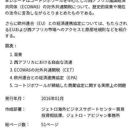
本レポートはコートジボワールを中心とした西アフリカ諸国経済
共同体（ECOWAS）の対外共通関税について、歴史的背景や現在
の法令に言及しながらとりまとめたものである。
さらに欧州連合（EU）との経済連携協定については、もたらされ
るEUおよび西アフリカ市場へのアクセスと原産地規則などを紹介
する。
目次：
背景
西アフリカにおける自由な流通
ECOWASの対外共通関税（CET）
欧州連合との経済連携協定（EPA）
コートジボワールが締結した商業協定に関する実際上の問題
発行年月：
2016年01月
作成部署：
ジェトロ海外ビジネスサポートセンター貿易
投資相談課、ジェトロ・アビジャン事務所
総ページ数：
51ページ