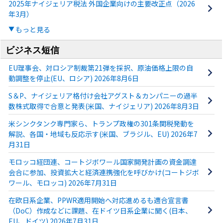
2025年ナイジェリア税法 外国企業向けの主要改正点（2026
年3月）
もっと見る
ビジネス短信
EU理事会、対ロシア制裁第21弾を採択、原油価格上限の自
動調整を停止(EU、ロシア) 2026年8月6日
S＆P、ナイジェリア格付け会社アグスト＆カンパニーの過半
数株式取得で合意と発表(米国、ナイジェリア) 2026年8月3日
米シンクタンク専門家ら、トランプ政権の301条関税発動を
解説、各国・地域も反応示す(米国、ブラジル、EU) 2026年7
月31日
モロッコ経団連、コートジボワール国家開発計画の資金調達
会合に参加、投資拡大と経済連携強化を呼びかけ(コートジボ
ワール、モロッコ) 2026年7月31日
在欧日系企業、PPWR適用開始へ対応進めるも適合宣言書
（DoC）作成などに課題、在ドイツ日系企業に聞く(日本、
EU、ドイツ) 2026年7月31日