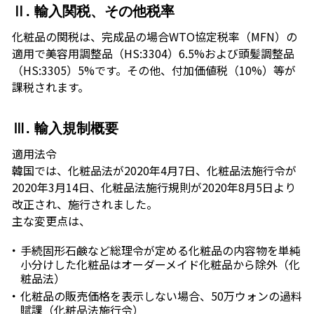
Ⅱ. 輸入関税、その他税率
化粧品の関税は、完成品の場合WTO協定税率（MFN）の
適用で美容用調整品（HS:3304）6.5%および頭髪調整品
（HS:3305）5%です。その他、付加価値税（10%）等が
課税されます。
Ⅲ. 輸入規制概要
適用法令
韓国では、化粧品法が2020年4月7日、化粧品法施行令が
2020年3月14日、化粧品法施行規則が2020年8月5日より
改正され、施行されました。
主な変更点は、
手続固形石鹸など総理令が定める化粧品の内容物を単純
小分けした化粧品はオーダーメイド化粧品から除外（化
粧品法）
化粧品の販売価格を表示しない場合、50万ウォンの過料
賦課（化粧品法施行令）