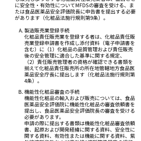
に安全性・有効性についてMFDSの審査を受ける、ま
たは食品医薬品安全評価院長に申告書を提出する必要
があります（化粧品法施行規則第9条）。
製造販売業登録手続
化粧品責任販売業を登録する者は、化粧品責任販
売業登録申請書を作成し添付資料（電子申請書を
含む）に（1）化粧品の品質管理および責任販売
後の安全管理に適合した基準に関する規定、
（2）責任販売管理者の資格が確認できる書類を
揃えて化粧品責任販売所の所在地管轄地方食品医
薬品安全庁長に提出します（化粧品法施行規則第
4条）。
機能性化粧品審査の手続
機能性化粧品の輸入および販売については、食品
医薬品安全評価院に機能性化粧品の審査依頼書を
提出し、食品医薬品安全評価院長の審査を受ける
必要があります。
申請の際に提出する書類は機能性化粧品審査依頼
書、起原および開発経緯に関する資料、安全性に
関する資料、有効性または機能に関する資料、紫