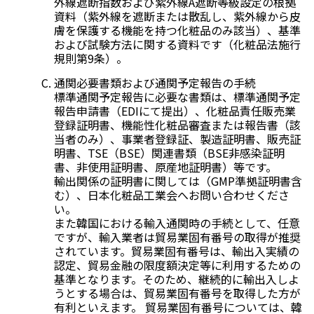
外線遮断指数および紫外線A遮断等級設定の根拠
資料（紫外線を遮断または散乱し、紫外線から皮
膚を保護する機能を持つ化粧品のみ該当）、基準
および試験方法に関する資料です（化粧品法施行
規則第9条）。
通関必要書類および通関予定報告の手続
標準通関予定報告に必要な書類は、標準通関予定
報告申請書（EDIにて提出）、化粧品責任販売業
登録証明書、機能性化粧品審査または報告書（該
当者のみ）、事業者登録証、製造証明書、販売証
明書、TSE（BSE）関連書類（BSE非感染証明
書、非使用証明書、原産地証明書）等です。
輸出関係の証明書に関しては（GMP準拠証明書含
む）、日本化粧品工業会へお問い合わせくださ
い。
また韓国における輸入通関時の手続として、任意
ですが、輸入業者は貿易業固有番号の取得が推奨
されています。貿易業固有番号は、輸出入実績の
認定、貿易金融の限度額決定等に利用するための
基準となります。そのため、継続的に輸出入しよ
うとする場合は、貿易業固有番号を取得した方が
有利といえます。 貿易業固有番号については、韓