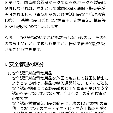
を受けて、国家統合認証マークであるKCマークを製品に
貼付しなければ、原則として韓国の輸入通関・販売等が
許可されません（電気用品および生活用品安全管理法第
10条）。基準は品目ごとに定格電圧、定格電流、構造等
をKATS長が定めて告示します。
なお、上記3分類のいずれにも該当しないものは「その他
の電気用品」として扱われますが、任意で安全認証を受
けることもできます。
I. 安全管理の区分
安全認証対象電気用品
安全認証対象電気用品を外国で製造して韓国に輸出し
ようとする者は、製品の輸入通関前に、モデルごとに
安全認証機関による製品試験と工場審査を受けて安全
認証を受けなければならず、年1回以上の定期検査が
必要です。
安全認証対象電気用品の範囲は、次の12分類中hの電
動工具および i のオーディオ・ビデオ応用機器を除く