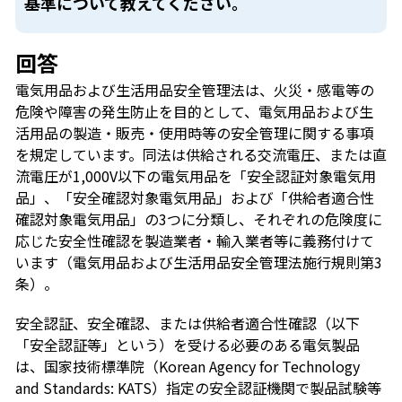
基準について教えてください。
回答
電気用品および生活用品安全管理法は、火災・感電等の
危険や障害の発生防止を目的として、電気用品および生
活用品の製造・販売・使用時等の安全管理に関する事項
を規定しています。同法は供給される交流電圧、または直
流電圧が1,000V以下の電気用品を「安全認証対象電気用
品」、「安全確認対象電気用品」および「供給者適合性
確認対象電気用品」の3つに分類し、それぞれの危険度に
応じた安全性確認を製造業者・輸入業者等に義務付けて
います（電気用品および生活用品安全管理法施行規則第3
条）。
安全認証、安全確認、または供給者適合性確認（以下
「安全認証等」という）を受ける必要のある電気製品
は、国家技術標準院（Korean Agency for Technology
and Standards: KATS）指定の安全認証機関で製品試験等