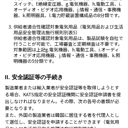
スイッチ、f.絶縁変圧器、g.電気機器、h.電動工具、i.
オーディオ・ビデオ応用機器、j.情報・通信・事務機
器、k.照明器具、l.電力貯蔵装置構成品の8分類です。
供給者適合性確認対象電気用品（電気用品および生活
用品安全管理法施行規則別表5）
供給者適合性確認対象電気用品は、製品試験を自社で
行うことが可能で、工場審査と定期検査は不要です。
対象範囲は上記g.電気機器、h.電動工具、i.オーディ
オ・ビデオ応用機器、j.情報・通信・事務機器、k.照
明機器の5分類です。
II. 安全認証等の手続き
製造業者または輸入業者が安全認証等を取得しようとす
る場合、KATS指定の安全認証機関に安全認証申請書を提
出しなければなりません。その際、次の各号の書類が必
要となります。
また、外国の製造業者は韓国に居住する者を代理人とし
て選任し、安全認証を申請することができます（電気用