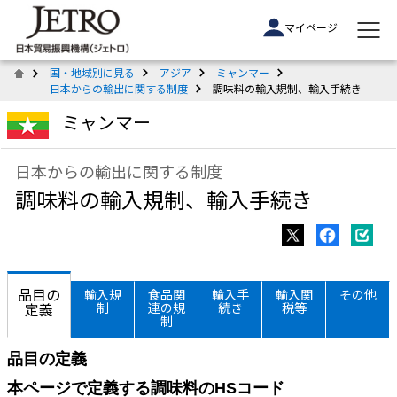
マイページ
国・地域別に見る
アジア
ミャンマー
日本からの輸出に関する制度
調味料の輸入規制、輸入手続き
ミャンマー
日本からの輸出に関する制度
調味料の輸入規制、輸入手続き
品目の
輸入規
食品関
輸入手
輸入関
その他
定義
制
連の規
続き
税等
制
品目の定義
本ページで定義する調味料のHSコード