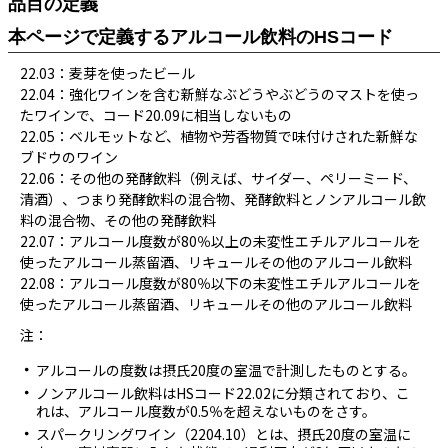
品目の定義
本ページで定義するアルコール飲料のHSコード
22.03：麦芽を使ったビール
22.04：強化ワインを含む新鮮なぶどうやぶどうのマストを使っ
たワインで、コード20.09に相当しないもの
22.05：ベルモットなど、植物や芳香物質で味付けされた新鮮な
ブドウのワイン
22.06：その他の発酵飲料（例えば、サイダー、ペリーミード、
清酒）、つまり発酵飲料の混合物、発酵飲料とノンアルコール飲
料の混合物、その他の発酵飲料
22.07：アルコール度数が80％以上の未変性エチルアルコールを
使ったアルコール蒸留酒、リキュールその他のアルコール飲料
22.08：アルコール度数が80％以下の未変性エチルアルコールを
使ったアルコール蒸留酒、リキュールその他のアルコール飲料
注：
アルコールの度数は摂氏20度の室温で計測したものとする。
ノンアルコール飲料はHSコード22.02に分類されており、こ
れは、アルコール度数が0.5％を超えないものをさす。
スパークリングワイン（2204.10）とは、摂氏20度の室温に