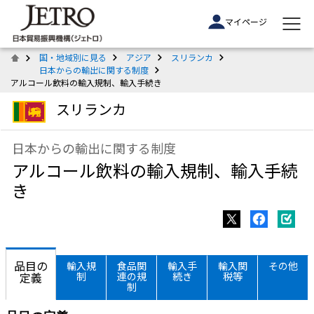
マイページ
国・地域別に見る
アジア
スリランカ
日本からの輸出に関する制度
アルコール飲料の輸入規制、輸入手続き
スリランカ
日本からの輸出に関する制度
アルコール飲料の輸入規制、輸入手続
き
品目の
輸入規
食品関
輸入手
輸入関
その他
定義
制
連の規
続き
税等
制