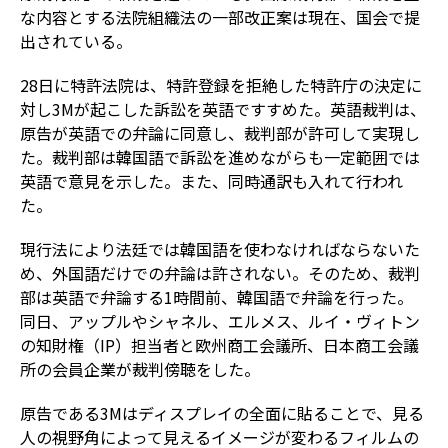
な内容とする法院組織法の一部改正案は現在、国会で提
出されている。
28日に特許法院は、特許登録を拒絶した特許庁の決定に
対し3Mが起こした訴訟を英語ですすめた。英語裁判は、
原告が英語での弁論に同意し、裁判部が許可して実現し
た。裁判部は韓国語で訴訟を進めながらも一定範囲では
英語で意見を示した。また、同時通訳も入れて行われ
た。
現行法により法廷では韓国語を使わなければならないた
め、外国語だけでの弁論は許されない。そのため、裁判
部は英語で弁論する1時間前、韓国語で弁論を行った。
同日、アップルやシャネル、エルメス、ルイ・ヴィトン
の知財権（IP）担当者と欧州商工会議所、日本商工会議
所の会員企業が裁判傍聴をした。
原告である3Mはディスプレイの全面に貼ることで、見る
人の視野角によって見えるイメージが変わるフィルムの