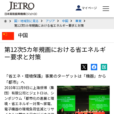
マイページ
国・地域別に見る
アジア
中国
華東
第12次5カ年規画における省エネルギー要求と対策
中国
第12次5カ年規画における省エネルギ
ー要求と対策
「省エネ・環境保護」事業のターゲットは「機器」から
「都市」へ
2010年11月9日に上海世博（集
団）有限公司とジェトロは、シ
ンポジウム「都市化の進展と環
境・省エネルギー対策～家電、
電子機器の環境負荷低減とリサ