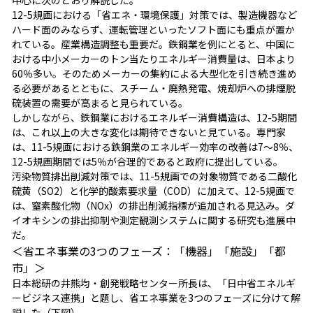
12-5規画における「省エネ・環境保護」対策では、製造機器など
ハード面のみならず、運転管理といったソフト面にも重点が置か
れている。産業構造調整も重要だ。鉄鋼業を例にとると、中国に
おける中小メーカーのトン当たりエネルギー消費量は、日本より
60％多い。そのためメーカーの集約による大型化を引き続き進め
る必要があるとともに、スチーム・廃熱発電、焼却炉への排煙脱
硫装置の需要が高まると見られている。
しかしながら、鉄鋼業におけるエネルギー消費構造は、12-5期間
は、これ以上の大きな変化は期待できないと見ている。専門家
は、11-5規画における鉄鋼業のエネルギー効率の改善は7～8％、
12-5規画期間では5％が合理的であると政府に提出している。
汚染物質排出削減対策では、11-5規画での対象物質である二酸化
硫黄（SO2）と化学的酸素要求量（COD）に加えて、12-5規画で
は、窒素酸化物（NOx）の排出削減指標が追加される見込み。ダ
イオキシンの排出抑制や測定観測システムに関する研究も進展中
だ。
＜省エネ事業の3つのフェーズ：「機器」「施設」「都
市」＞
日本総研の井熊均・創発戦略センター所長は、「日中省エネルギ
ービジネス連携」と題し、省エネ事業を3つのフェーズに分けて解
説した（下図）。