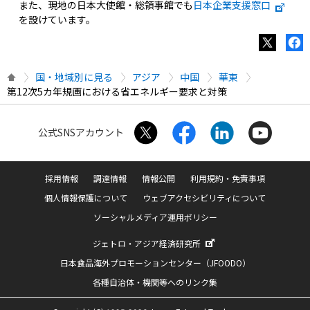
また、現地の日本大使館・総領事館でも
日本企業支援窓口
を設けています。
国・地域別に見る
アジア
中国
華東
第12次5カ年規画における省エネルギー要求と対策
公式SNSアカウント
採用情報
調達情報
情報公開
利用規約・免責事項
個人情報保護について
ウェブアクセシビリティについて
ソーシャルメディア運用ポリシー
ジェトロ・アジア経済研究所
日本食品海外プロモーションセンター（JFOODO）
各種自治体・機関等へのリンク集