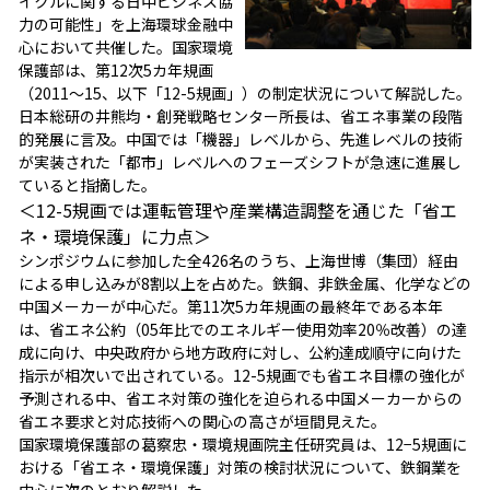
イクルに関する日中ビジネス協
力の可能性」を上海環球金融中
心において共催した。国家環境
保護部は、第12次5カ年規画
（2011～15、以下「12-5規画」）の制定状況について解説した。
日本総研の井熊均・創発戦略センター所長は、省エネ事業の段階
的発展に言及。中国では「機器」レベルから、先進レベルの技術
が実装された「都市」レベルへのフェーズシフトが急速に進展し
ていると指摘した。
＜12-5規画では運転管理や産業構造調整を通じた「省エ
ネ・環境保護」に力点＞
シンポジウムに参加した全426名のうち、上海世博（集団）経由
による申し込みが8割以上を占めた。鉄鋼、非鉄金属、化学などの
中国メーカーが中心だ。第11次5カ年規画の最終年である本年
は、省エネ公約（05年比でのエネルギー使用効率20％改善）の達
成に向け、中央政府から地方政府に対し、公約達成順守に向けた
指示が相次いで出されている。12-5規画でも省エネ目標の強化が
予測される中、省エネ対策の強化を迫られる中国メーカーからの
省エネ要求と対応技術への関心の高さが垣間見えた。
国家環境保護部の葛察忠・環境規画院主任研究員は、12−5規画に
おける「省エネ・環境保護」対策の検討状況について、鉄鋼業を
中心に次のとおり解説した。