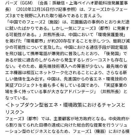
バーズ（GGM）（会長：孫継信・上海ペイハオ節能科技発展董事
長）（2010年12月16日付け記事参照）は、フェーズ1からフェー
ズ3までを視野に入れた取り組みであると言えよう。
「中国でのフェーズ2（施設）は、花園飯店の事例のとおり未だ途
に就いたばかりである。しかし一気にフェーズ3（都市）に発展す
る可能性がある。」井熊所長は、中国において「環境保護重視」
を掲げた「環境都市」が約200存在することを示しつつ、蛙跳び減
少の可能性について言及した。中国における通信手段が固定電話
を飛び越して携帯電話が爆発的に普及したとおり、「後発国」で
あるが故に過去のしがらみから発生するレガシーコストも存在し
ない。そのため、最先端技術導入への障害が少ない。最先端の省
エネ機器は相互にネットワーク化されることにより、さらなる新
しい価値を生み出す。中国は、先進国からの省エネ・環境技術の
実証プロジェクトを最も多く有している国であり、「実証事業の
場を多く持っている事が大きなアドバンテージ」（井熊所長）と
なっている。
＜トップダウン型省エネ・環境政策におけるチャンスと
リスク＞
フェーズ3（都市）では、主要顧客が地方政府となる。中央政府か
ら割り当てられた目標の達成に向けた総合的な提案を行うソリュ
ーション型のビジネスとなるため、フェーズ1（機器）における模