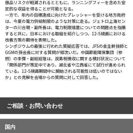
倣品リスクが軽減されるとともに、ランニングフィーを含めた安
定的な収益を得ることが可能となる。
一方で、年内の目標達成に向けたプレッシャーを受ける地方政府
は、今夏の電力供給制限のような対策に走る。ジェトロ上海セン
ターの川合現・副所長は、電力制限措置についての問題点を指摘
すると共に、日本における取組を紹介しつつ、12-5規画における
改善方策の期待を表明した。
シンポジウムの最後に行われた質疑応答では、JFSの金主幹技師と
GGMの孫会長に対する質問が相次いだ。中国節能環保集団（参
照）の李傑・副総経理は、炭素税徴収に関する検討状況について
「関係部門が策定中であり、湖北省や江西省にて試行が進められ
ている。12-5規画期間中に開始される可能性は低いのではない
か」との見解を会場からの質問に対して回答した。
ご相談・お問い合わせ
国内