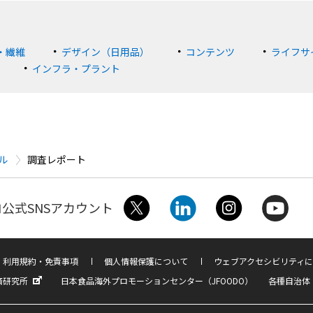
・繊維
デザイン（日用品）
コンテンツ
ライフサ
インフラ・プラント
ル
調査レポート
公式SNSアカウント
利用規約・免責事項
個人情報保護について
ウェブアクセシビリティに
済研究所
日本食品海外プロモーションセンター（JFOODO）
各種自治体