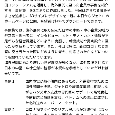
国コンソーシアムを活用し、海外展開に至った企業の事例を紹介
する「事例集」を2年ぶりに作成しました。今回はさらなる読みや
すさを追求し、A3サイズにデザインを一新。本日からジェトロの
ホームページに公開、希望者は無料でダウンロードできます。
事例集では、海外展開に取り組んだ日本の中堅・中小企業58社の
経営者・担当者に インタビュー、ヒト・モノ・カネ・情報が不
足がちな経営課題をどのように克服し、輸出成功や拠点設立に至
ったかを紹介しています。また、今回は特に、新型コロナなどの
壁に突き当たった際にどのように考え、対応されたかなどについ
ても触れていただいています。
海外展開にあたり厳しい世界環境が続くなか、海外市場を目指す
日本の中堅・中小企業の皆様が本資料を参考としていただければ
幸いです。
事例１：
国内市場が縮小傾向にあるため、外需獲得のために
海外展開を決意。ジェトロや経済産業局に相談しな
がらハンズオン支援の専門家のサポートで現地商社
や飲食店と商談を重ね、ベトナムへの進出に成功し
た北海道のスーパーマーケット。
事例２：
コロナ禍でタイでのリアル展示会が急遽中止になっ
たものの、オンライン商談会に参加し、ハンズオン