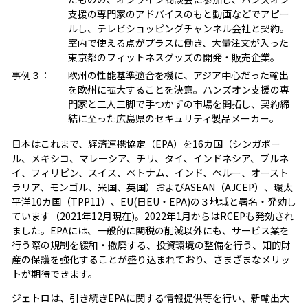
支援の専門家のアドバイスのもと動画などでアピー
ルし、テレビショッピングチャンネル会社と契約。
室内で使える点がプラスに働き、大量注文が入った
東京都のフィットネスグッズの開発・販売企業。
事例３：
欧州の性能基準適合を機に、アジア中心だった輸出
を欧州に拡大することを決意。ハンズオン支援の専
門家と二人三脚で手つかずの市場を開拓し、契約締
結に至った広島県のセキュリティ製品メーカー。
日本はこれまで、経済連携協定（EPA）を16カ国（シンガポー
ル、メキシコ、マレーシア、チリ、タイ、インドネシア、ブルネ
イ、フィリピン、スイス、ベトナム、インド、ペルー、オースト
ラリア、モンゴル、米国、英国）およびASEAN（AJCEP）、環太
平洋10カ国（TPP11）、EU(日EU・EPA)の３地域と署名・発効し
ています（2021年12月現在)。2022年1月からはRCEPも発効され
ました。EPAには、一般的に関税の削減以外にも、サービス業を
行う際の規制を緩和・撤廃する、投資環境の整備を行う、知的財
産の保護を強化することが盛り込まれており、さまざまなメリッ
トが期待できます。
ジェトロは、引き続きEPAに関する情報提供等を行い、新輸出大