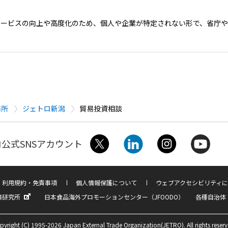
サービスの向上や高度化のため、個人や企業が特定されない形で、省庁
務所
ジェトロ新潟
貿易投資相談
公式SNSアカウント
利用規約・免責事項
個人情報保護について
ウェブアクセシビリティに
済研究所
日本食品海外プロモーションセンター（JFOODO）
各種自治体
pyright (C) 1995-2026 Japan External Trade Organization(JETRO). All rights reserv