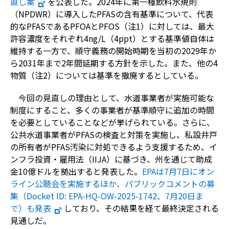
直し案
を公表した。2024年に第一種飲料水規則
（NPDWR）に導入したPFASの含有基準について、代表
的なPFASであるPFOAとPFOS（注1）に対しては、最大
許容濃度をそれぞれ4ng/L（4ppt）とする基準値自体は
維持する一方で、順守義務の開始時期を当初の2029年か
ら2031年まで2年間延期する方針を示した。また、他の4
物質（注2）については基準を撤廃するとしている。
今回の見直しの理由として、水道事業者が実施可能な
制度にすること、多くの事業者が基準順守に追加の時間
を必要としていることなどが挙げられている。さらに、
公共水道事業者がPFASの検査と対策を実施し、私設井戸
の所有者がPFAS汚染に対処できるよう支援するため、イ
ンフラ投資・雇用法（IIJA）に基づき、州を通じて助成
金10億ドルを拠出すると発表した。
EPAは7月7日にオン
ライン公聴会を実施するほか、パブリックコメントの募
集（Docket ID: EPA-HQ-OW-2025-1742、7月20日ま
で）も発表
しており、その結果を経て最終決定される
見通しだ。