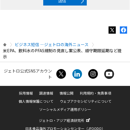
送信
ビジネス短信 ―ジェトロの海外ニュース
米EPA、飲料水のPFAS規制の見直し案公表、順守期限延期など提
示
ジェトロ公式SNSアカウン
ト
採用情報
調達情報
情報公開
利用規約・免責事項
個人情報保護について
ウェブアクセシビリティについて
ソーシャルメディア運用ポリシー
ジェトロ・アジア経済研究所
日本食品海外プロモーションセンター（JFOODO）