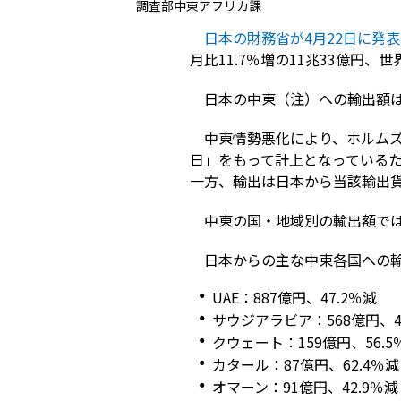
調査部中東アフリカ課
日本の財務省が4月22日に発表
月比11.7％増の11兆33億円、世
日本の中東（注）への輸出額は前
中東情勢悪化により、ホルム
日」をもって計上となっている
一方、輸出は日本から当該輸出
中東の国・地域別の輸出額では
日本からの主な中東各国への
UAE：887億円、47.2％減
サウジアラビア：568億円、4
クウェート：159億円、56.5
カタール：87億円、62.4％減
オマーン：91億円、42.9％減