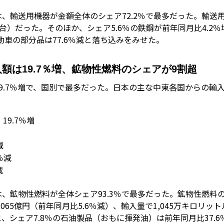
、輸送用機器が金額全体のシェア72.2％で最多だった。輸送
6,520台）だった。そのほか、シェア5.6％の鉄鋼が前年同月比4.
自動車の部分品は77.6％減と落ち込みをみせた。
額は19.7％増、鉱物性燃料のシェアが9割超
9.7％増で、国別で最多だった。日本の主な中東各国からの輸
19.7％増
減
％減
減
、鉱物性燃料が全体シェア93.3％で最多だった。鉱物性燃料
,065億円（前年同月比5.6％減）、輸入量で1,045万キロリッ
シェア7.8％の石油製品（おもに揮発油）は前年同月比37.6