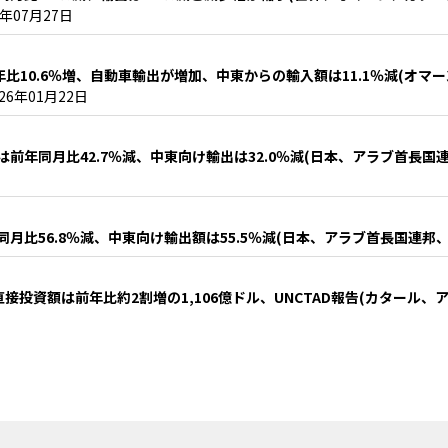
6年07月27日
年比10.6％増、自動車輸出が増加、中東からの輸入額は11.1％減(オ
026年01月22日
前年同月比42.7％減、中東向け輸出は32.0％減(日本、アラブ首長国
月比56.8％減、中東向け輸出額は55.5％減(日本、アラブ首長国連邦
直接投資額は前年比約2割増の1,106億ドル、UNCTAD報告(カタール