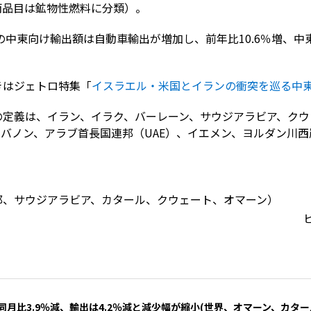
（両品目は鉱物性燃料に分類）。
の中東向け輸出額は自動車輸出が増加し、前年比10.6％増、中東
きはジェトロ特集「
イスラエル・米国とイランの衝突を巡る中
の定義は、イラン、イラク、バーレーン、サウジアラビア、クウ
バノン、アラブ首長国連邦（UAE）、イエメン、ヨルダン川
邦、サウジアラビア、カタール、クウェート、オマーン）
ビ
同月比3.9％減、輸出は4.2％減と減少幅が縮小(世界、オマーン、カタ