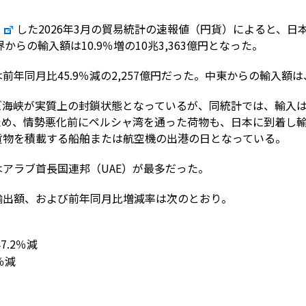
した2026年3月の貿易統計の速報値（円貨）によると、
界からの輸入額は10.9％増の10兆3,363億円となった。
年同月比45.9％減の2,257億円だった。中東からの輸入額は、1
ズ海峡が実質上の封鎖状態となっているが、同統計では、輸入
ため、情勢悪化前にペルシャ湾を通った荷物も、日本に到着し
貨物を積載する船舶または航空機の出港の日となっている。
アラブ首長国連邦（UAE）が最多だった。
輸出額、および前年同月比増減率は次のとおり。
7.2％減
％減