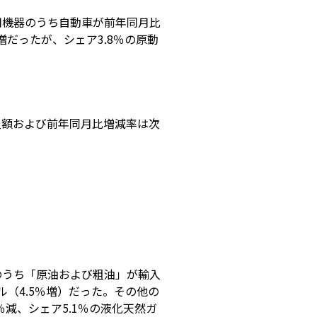
用機器のうち自動車が前年同月比
2％増だったが、シェア3.8％の原動
入額および前年同月比増減率は次
のうち「原油および粗油」が輸入
トル（4.5％増）だった。その他の
％減、シェア5.1％の液化天然ガ